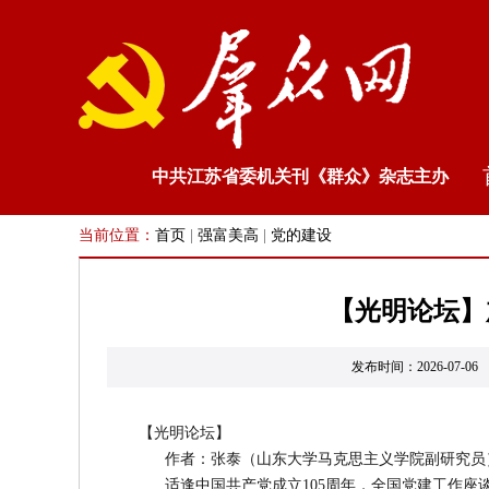
中共江苏省委机关刊《群众》杂志主办
当前位置：
首页
|
强富美高
|
党的建设
【光明论坛】
发布时间：2026-07
【光明论坛】
作者：张泰（山东大学马克思主义学院副研究员
适逢中国共产党成立105周年，全国党建工作座谈