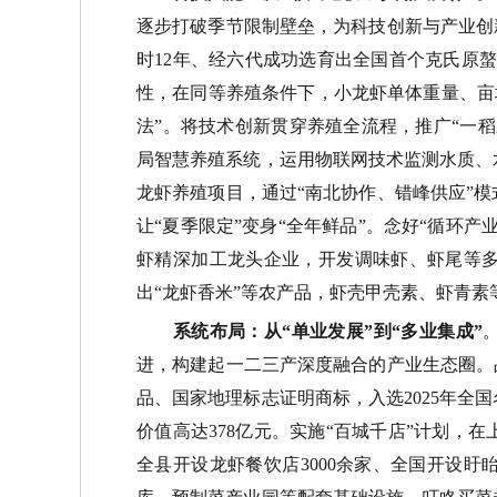
逐步打破季节限制壁垒，为科技创新与产业创
时
12
年、经六代成功选育出全国首个克氏原
性，在同等养殖条件下，小龙虾单体重量、亩
法
”
。
将技术创新贯穿养殖全流程，推广
“
一稻
局智慧养殖系统，运用物联网技术监测水质、
龙虾养殖项目，通过
“
南北协作、错峰供应
”
模
让
“
夏季限定
”
变身
“
全年鲜品
”
。
念好
“
循环产
虾精深加工龙头企业，开发调味虾、虾尾等
出
“
龙虾香米
”
等农产品，虾壳甲壳素、虾青素
系统布局：从
“
单业发展
”
到
“
多业集成
”
进，构建起一二三产深度融合的产业生态圈。
品、国家地理标志证明商标，入选
2025
年全国
价值高达
378
亿元。实施
“
百城千店
”
计划，在
全县开设龙虾餐饮店
3000
余家、全国开设盱