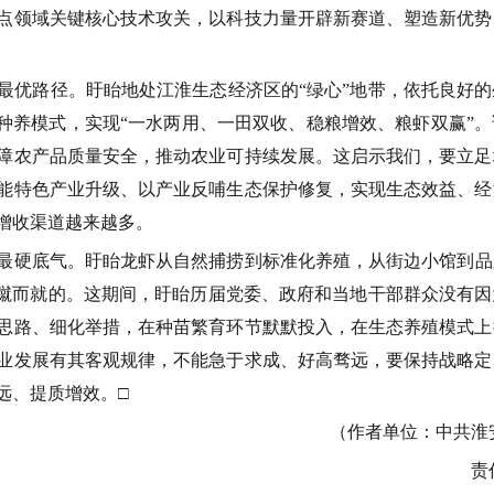
点领域关键核心技术攻关，以科技力量开辟新赛道、塑造新优势
最优路径。
盱眙地处江淮生态经济区的
“
绿心
”
地带，依托良好的
种养模式，实现
“
一水两用、一田双收、稳粮增效、粮虾双赢
”
。
障农产品质量安全，推动农业可持续发展。这启示我们，要立足
能特色产业升级、以产业反哺生态保护修复，实现生态效益、经
增收渠道越来越多。
最硬底气。
盱眙龙虾从自然捕捞到标准化养殖，从街边小馆到品
蹴而就的。这期间，盱眙历届党委、政府和当地干部群众没有因
思路、细化举措，在种苗繁育环节默默投入，在生态养殖模式上
业发展有其客观规律，不能急于求成、好高骛远，要保持战略定
远、提质增效。
□
（作者单位：中共淮
责