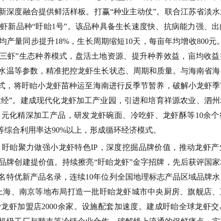
新深度融合提供鲜活样板。
打赢
“
种业主动仗
”
。
联合江苏省淡水
螯虾新品种
“
盱眙
1
号
”
。该品种具备生长速度快、抗病能力强、出
均产量同步提升
18%
，生长周期缩短
10
天，每亩年均增收
800
元
三虾
”
生态种养模式，盘活土地资源、提升种养效益，亩均收益
水温等参数，精准把控龙虾生长状态、周期和质量。与海南省海
式，将盱眙小龙虾苗种运至海南进行反季节暂养，破解小龙虾季
业经
”
。
建成现代化龙虾加工产业园，引进和培育祥源农业、泗州
多元化精深加工产品，研发龙虾碗面、冷吃虾、龙虾酥等
10
余个
等综合利用率达
90%
以上，形成循环经济模式。
。
盱眙聚力做强小龙虾特色
IP
，深度挖掘品牌价值，推动龙虾产
品牌创建提价值。
持续擦亮
“
盱眙龙虾
”
金字招牌，先后获评国家
名特优新产品名录，连续
10
年位列全国地理标志产品区域品牌水
上海、南京等地布局打造一批盱眙龙虾城市中央厨房、旗舰店、
眙龙虾加盟店
2000
余家。
设施配套加速度。
建成盱眙全球龙虾交