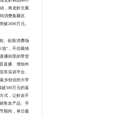
现龙虾鲜品
48
小
动，将龙虾元素
间消费集聚区、
突破
2600
万元。
制、创新消费场
水池
”
，不仅吸纳
直播间里的带货
音直播、增加外
院等实训平台、
返乡创业的大学
额超
500
万元的返
方式，让虾农不
销售农产品、手
节期间，单日最