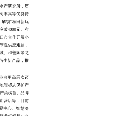
水产研究所，历
肉率高等优良特
。
解锁
“
稻田新玩
突破
4000
元。布
口市合作开展小
节性供应难题，
城、和善园等龙
衍生新产品，推
业向更高层次迈
地理标志保护产
产类榜首、品牌
直营店等，目前
易中心、智慧冷