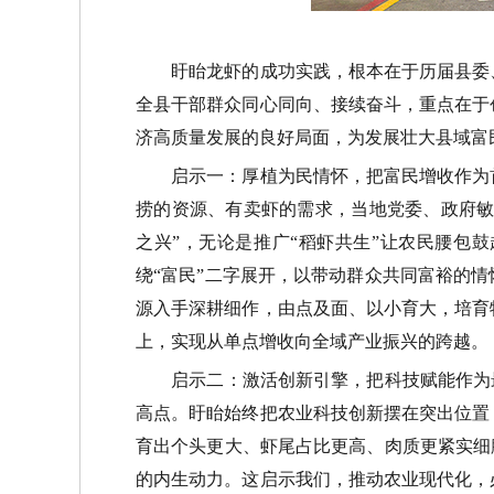
盱眙龙虾的成功实践，根本在于历届县委
全县干部群众同心同向、接续奋斗，重点在于
济高质量发展的良好局面，为发展壮大县域富
启示一：厚植为民情怀，把富民增收作为
捞的资源、有卖虾的需求，当地党委、政府
之兴
”
，无论是推广
“
稻虾共生
”
让农民腰包鼓
绕
“
富民
”
二字展开，以带动群众共同富裕的情
源入手深耕细作，由点及面、以小育大，培育
上，实现从单点增收向全域产业振兴的跨越。
启示二：激活创新引擎，把科技赋能作为
高点。盱眙始终把农业科技创新摆在突出位置
育出个头更大、虾尾占比更高、肉质更紧实细
的内生动力。这启示我们，推动农业现代化，