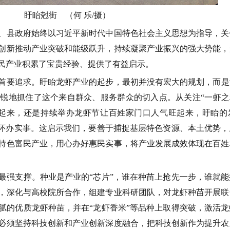
盱
眙
尅
街
（何 乐
/
摄）
、县政府始终以习近平新时代中国特色社会主义思想为指导，关
创新推动产业突破和能级跃升，持续凝聚产业振兴的强大势能，
民产业积累了宝贵经验、提供了有益启示。
首要追求。
盱眙龙虾产业的起步，最初并没有宏大的规划，而是
敏锐地抓住了这个来自群众、服务群众的切入点。从关注
“
一虾之
起来，还是持续举办龙虾节让百姓家门口人气旺起来，盱眙的
怀办实事。这启示我们，要善于捕捉基层特色资源、本土优势，
特色富民产业，用心办好惠民实事，将产业发展成效体现在百姓
最强支撑。
种业是产业的
“
芯片
”
，谁在种苗上抢先一步，谁就能
，深化与高校院所合作，组建专业科研团队，对龙虾种苗开展联
腻的优质龙虾种苗，并在
“
龙虾香米
”
等品种上取得突破，激活龙
必须坚持科技创新和产业创新深度融合，把科技创新作为提升农