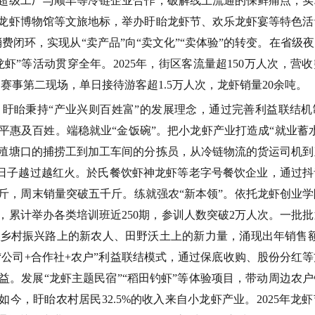
超级工厂与顺丰等冷链企业合作，破解线上流通的保鲜痛点，实
龙虾博物馆等文旅地标，举办盱眙龙虾节、欢乐龙虾宴等特色活
消费闭环，实现从
“
卖产品
”
向
“
卖文化
”“
卖体验
”
的转变。在省级夜
龙虾
”
等活动贯穿全年。
2025
年，街区客流量超
150
万人次，营收
州赛事第二现场，单日接待游客超
1.5
万人次，龙虾销量
20
余吨。
。
盱眙秉持
“
产业兴则百姓富
”
的发展理念，通过完善利益联结机
平惠及百姓。
端稳就业
“
金饭碗
”
。
把小龙虾产业打造成
“
就业蓄
殖塘口的捕捞工到加工车间的分拣员，从冷链物流的货运司机到
日子越过越红火。於氏餐饮虾神龙虾等老字号餐饮企业，通过抖
斤，周末销量突破五千斤。
练就强农
“
新本领
”
。
依托龙虾创业学
，累计举办各类培训班近
250
期，参训人数突破
2
万人次。一批批
乡村振兴路上的新农人、田野沃土上的新力量，涌现出年销售
“
公司
+
合作社
+
农户
”
利益联结模式，通过保底收购、股份分红等
益。发展
“
龙虾主题民宿
”“
稻田钓虾
”
等体验项目，带动周边农户
如今，盱眙农村居民
32.5%
的收入来自小龙虾产业。
2025
年龙虾