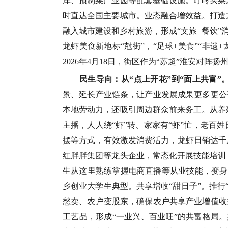
库、预制菜产业园等配套基础设施。叮咚买菜
时直达全国主要城市。
业态融合增效益。
打造
融入城市建设和乡村旅游，形成
“
文旅
+
餐饮
”
龙虾美食新地标
“
尅
街
”
，
“
足球
+
美食
”“
非遗
+
2026
年
4
月
18
日，街区作为
“
苏超
”
淮安对阵扬
民生导向：从
“
点上开花
”
到
“
面上共富
”
景、延长产业链条，让产业发展成果更多更公
本地劳动力，还吸引周边群众前来务工。从养
主播，人人绕
“
虾
”
转、家家有
“
虾
”
忙，老百姓
摆等方式，有效激发消费活力，龙虾日销达千
红胖胖集团等龙头企业，常态化开展技能培训
生从这里熟练掌握电商直播等从业技能，变身
乡创业大学生典型。
共享增收
“
甜日子
”
。
推行
愁卖、农户变股东，确保农户共享产业增值收
工艺品，形成
“
一业兴、百业旺
”
的共富格局。