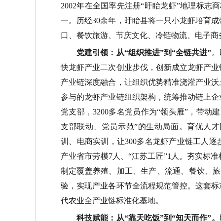
2002
年在全国率先注册
“
盱眙龙虾
”
地理标志商
一。历经
30
余年，盱眙县将一只小龙虾培育成
口、餐饮旅游、节庆文化、冷链物流、电子商
党建引领：从
“
组织推进
”
到
“
全链共进
”
。
快龙虾产业二次创业步伐，创新成立龙虾产业
产业链深度融合，让组织优势精准浇灌产业沃
参与的龙虾产业链组织架构，统筹推动链上企
党支部，
3200
多名党员作为
“
领头雁
”
，带动建
支部联动、党员示范
”
的生动局面。
育优人才
训、电商实训，让
300
多名龙虾产业链工人逐
产业省市劳模
7
人、
“
江苏工匠
”
1
人。
夯实标准
制定覆盖养殖、加工、生产、流通、餐饮、旅
验，实现产业各环节全流程规范管控。这套标
代农业全产业链标准化基地。
科技赋能：从
“
靠天吃饭
”
到
“
知天而作
”
。