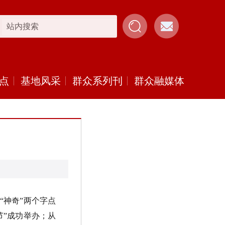
点
基地风采
群众系列刊
群众融媒体
用
“
神奇
”
两个字点
节
”
成功举办；从