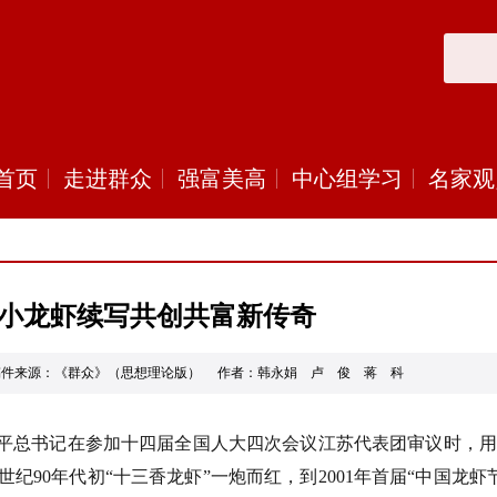
首页
走进群众
强富美高
中心组学习
名家观
小龙虾续写共创共富新传奇
-11 稿件来源：《群众》（思想理论版） 作者：韩永娟 卢 俊 蒋 科
平总书记在参加十四届全国人大四次会议江苏代表团审议时，
世纪
90
年代初
“
十三香龙虾
”
一炮而红，到
2001
年首届
“
中国龙虾