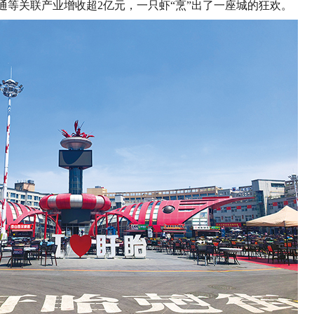
通等关联产业增收超
2
亿元，一只虾
“
烹
”
出了一座城的狂欢。