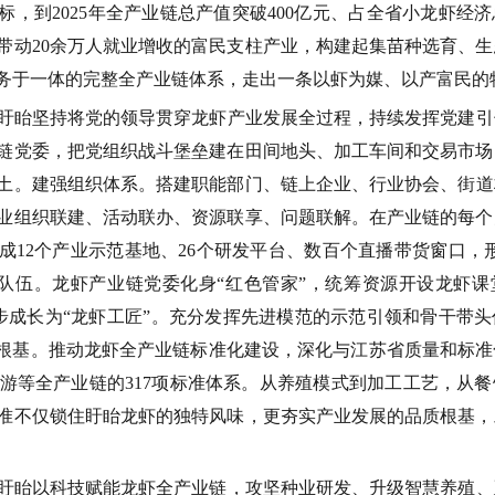
标，到
2025
年全产业链总产值突破
400
亿元、占全省小龙虾经济
带动
20
余万人就业增收的富民支柱产业，构建起集苗种选育、生
务于一体的完整全产业链体系，走出一条以虾为媒、以产富民的
盱眙坚持将党的领导贯穿龙虾产业发展全过程，持续发挥党建引
链党委，把党组织战斗堡垒建在田间地头、加工车间和交易市场
土。
建强组织体系。
搭建职能部门、链上企业、行业协会、街道
业组织联建、活动联办、资源联享、问题联解。在产业链的每个
成
12
个产业示范基地、
26
个研发平台、数百个直播带货窗口，
队伍。
龙虾产业链党委化身
“
红色管家
”
，统筹资源开设龙虾课
步成长为
“
龙虾工匠
”
。充分发挥先进模范的示范引领和骨干带头
根基。
推动龙虾全产业链标准化建设，深化与江苏省质量和标准
游等全产业链的
317
项标准体系。从养殖模式到加工工艺，从餐
准不仅锁住盱眙龙虾的独特风味，更夯实产业发展的品质根基，
盱眙以科技赋能龙虾全产业链，攻坚种业研发、升级智慧养殖、