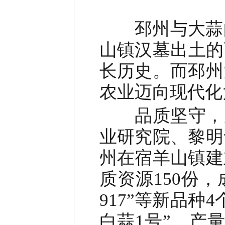
邳州与大蒜
山镇汉墓出土的
长历史。而邳州
农业迈向现代化
品质坚守
，
业研究院、黎明
州在宿羊山镇建
质资源
150
份，
917”
等新品种
4
白蒜
1
号
”
，产