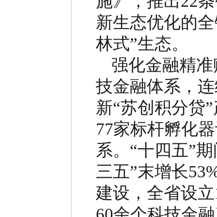
施》，推出
22
条
新生态优化的全
林式
”
生态。
强化金融精准
技金融体系，连
新
“
苏创积分贷
”
77
家标杆孵化器
系。
“
十四五
”
期
三五
”
末增长
53
建设，全省设立
60
余个科技金融