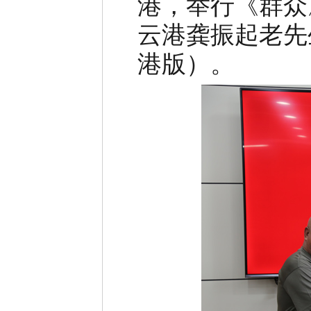
港，举行《群众
云港龚振起老先
港版）。