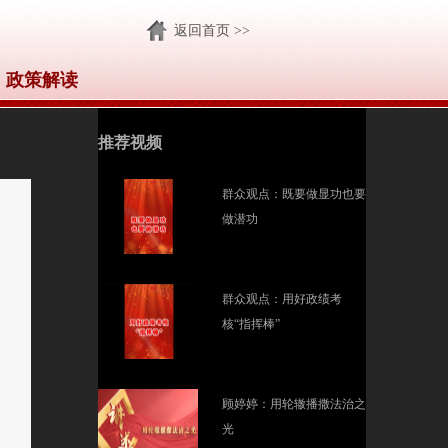
返回首页 >>
政策解读
推荐视频
群众观点：既要做显功也要
做潜功
群众观点：用好政绩考
核“指挥棒”
顾婷婷：用轮辙播撒法治之
光