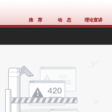
推 荐
动 态
理论宣讲