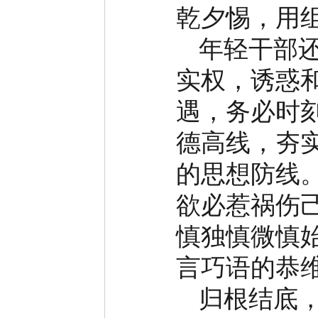
乾夕惕，用
年轻干部
实权，诱惑
遇，务必时
德高线，夯
的思想防线
欲必惹祸伤
慎独慎微慎
言巧语的恭
归根结底