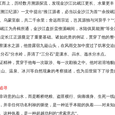
江而上，历经数月溯源探流，发现金沙江比岷江更长、水量更丰
《溯江纪源》一文中提出
“
推江源者，必当以金沙江为首
”“
余按岷
、乌蒙至叙，共二千余里；舍远而宗近，岂其源独与河异乎？
”“
而岷江为舟楫所通，金沙江盘折蛮僚溪峒间，水陆俱莫能溯
”
等全
确定长江正源奠定了重要基础。诸如此类的例证，贯穿了他的整
察潇水之源，他曾露宿九嶷山头，在风雨交加中度过了饥寒交迫
三分石
”
分水岭，弄清了
“
三分石
”
是潇水、岿水、迤水分水点。
证精神，贯穿于他每一次跋涉、每一次勘验之中。他对岩溶地貌
火山、温泉、冰川等自然现象的考察描述，也为后世留下了珍贵
追寻
非诗意的山水，而是断桥绝粮、盗匪横行、病痛缠身、生死一线
，并非任何功名利禄的驱使，是一种近乎本能的执着
——
对未知
。这种执着，是一种超越功利的
“
求索意志
”
。