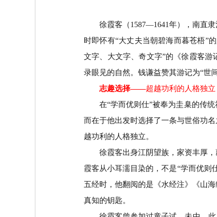
徐霞客（
1587—1641
年），南直隶
时即怀有
“
大丈夫当朝碧海而暮苍梧
”
的
文字、大文字、奇文字
”
的《徐霞客游
录眼见的自然。钱谦益赞其游记为
“
世
志趣选择
——
超越功利的人格独立
在
“
学而优则仕
”
被奉为圭臬的传统
而在于他出发时选择了一条与世俗功名
越功利的人格独立。
徐霞客出身江阴望族，家资丰厚，
霞客从小耳濡目染的，不是
“
学而优则
五经时，他翻阅的是《水经注》《山海
真知的钥匙。
徐霞客曾参加过童子试，未中，此