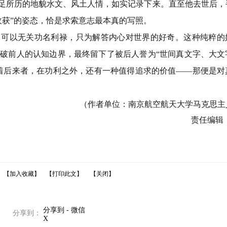
足所历的地貌水文、风土人情，如实记录下来。直至他去世后，
收获
”
的姿态，恰是求索意志最本真的写照。
，可以无关功名利禄，只为解答内心对世界的好奇。这种纯粹的
突破前人的认知边界，最终留下了被后人誉为
“
世间真文字、大文
着后来者，在功利之外，还有一种值得追求的价值
——
那便是对
（作者单位：南京航空航天大学马克思主
责任编辑
【加入收藏】
【打印此文】
【关闭】
分享到 - 微信
分享到：
X