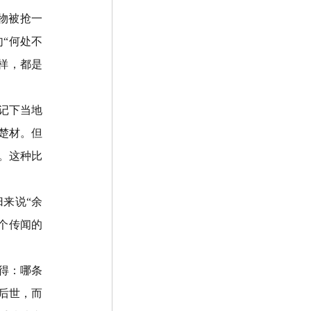
物被抢一
句
“
何处不
样，都是
记下当地
楚材。但
。这种比
归来说
“
余
个传闻的
得：哪条
后世，而