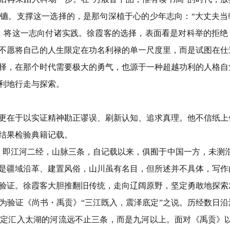
扬镳。支撑这一选择的，是那句深植于心的少年志向：
“
大丈夫当
，将这一志向付诸实践。徐霞客的选择，表面看是对科举的拒绝
不愿将自己的人生限定在功名利禄的单一尺度里，而是试图在仕
择，在那个时代需要极大的勇气，也源于一种超越功利的人格自
利地行走与探索。
更在于以实证精神勘正谬误、刷新认知、追求真理。他不信纸上
结果检验典籍记载。
，即江河二经，山脉三条，自记载以来，俱囿于中国一方，未测
是疆域沿革、建置风俗，山川虽有名目，但所述并不具体，写作
验证。徐霞客大胆推翻旧传统，走向辽阔原野，坚定勇敢地探索
为验证《尚书
・
禹贡》
“
三江既入，震泽底定
”
之说。历经数日沿
断定汇入太湖的河流远不止三条，而是九河以上。面对《禹贡》