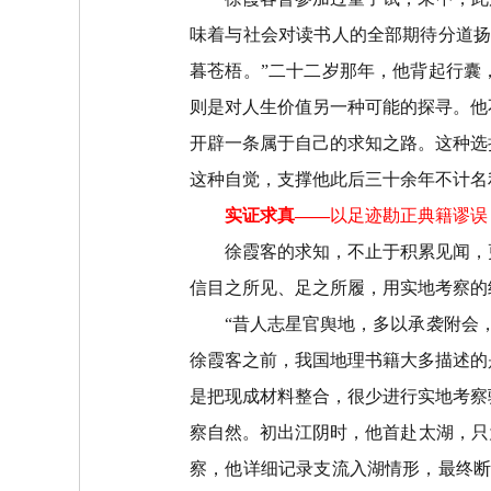
味着与社会对读书人的全部期待分道
暮苍梧。
”
二十二岁那年，他背起行囊
则是对人生价值另一种可能的探寻。他
开辟一条属于自己的求知之路。这种选
这种自觉，支撑他此后三十余年不计名
实证求真
——
以足迹勘正典籍谬误
徐霞客的求知，不止于积累见闻，
信目之所见、足之所履，用实地考察的
“
昔人志星官舆地，多以承袭附会
徐霞客之前，我国地理书籍大多描述的
是把现成材料整合，很少进行实地考察
察自然。初出江阴时，他首赴太湖，只
察，他详细记录支流入湖情形，最终