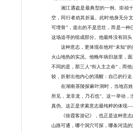
湘江遇盗是最典型的一例。崇祯
空，同行者劝其折返。此时他身无分
可埋骨
”
，道出的不是悲壮，而是一种
这场追寻的组成部分。他最终没有回头
这种意志，更体现在他对
“
未知
”
的
火山地热的实况。他晚年病归故里，面
不同的是，那三人
“
衔人主之命
”
，而他
较，折射出他内心的清醒：自己的行走
在湖南茶陵探麻叶洞时，当地百
所见，龙非龙，乃石也
”
。这一举动，
真伪。这正是求索意志最纯粹的体现
—
《徐霞客游记》，也正是这种意志
山路可通，哪个洞穴可探，哪条河流的