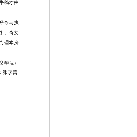
手稿才由
好奇与执
字、奇文
真理本身
义学院）
：张李蕾