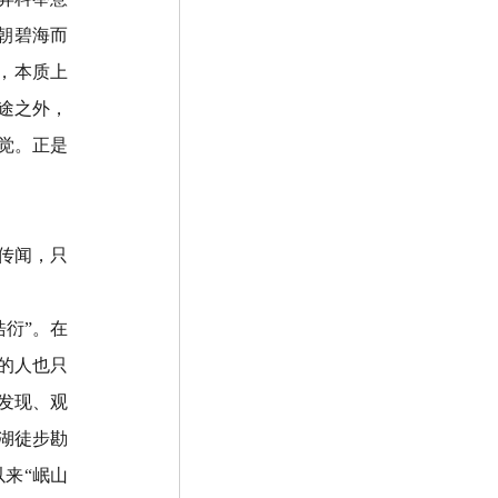
朝碧海而
，本质上
途之外，
觉。正是
传闻，只
浩衍
”
。在
的人也只
发现、观
湖徒步勘
以来
“
岷山