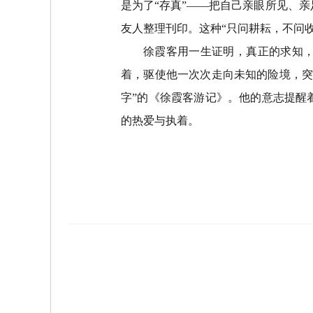
是为了
“
存真
”——
把自己亲眼所见、亲
友人整理刊印。这种
“
只问耕耘，不问
徐霞客用一生证明，真正的求知
着，驱使他一次次走向未知的险境，
字
”
的《徐霞客游记》。他的意志提醒
的热爱与执着。