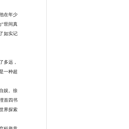
他在年少
为
“
世间真
了如实记
了多远，
是一种超
自娱。徐
埋首四书
世界探索
弃科举意