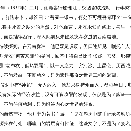
十年（
1637
年）二月，徐霞客行船湘江，突遇盗贼洗劫，行李财
文，前路未卜，却答曰：
“
吾荷一锱来，何处不可埋吾骨耶？
”
一
已将生死置之度外的坦然，对他而言，死在求知的路上，与生一
，而是继续西行，深入此前从未被系统考察过的西南腹地。
持续探究。在云南腾冲，他已双足俱废，仍口述所见，嘱托仆人
对亲友
“
何苦来哉
”
的疑问，回答中将自己比作张骞、玄奘、耶律
是
“
老布衣，孤筇双屦
”
，以一人之力，穷河沙、上昆仑、历西域
，不为君命，不图功名，只为满足那份对世界真相的渴望。
姓传洞中有
“
神龙
”
，无人敢入，他却只身持炬而入，盘桓半日，
没有实际的经济收益，没有可资炫耀的发现，仅仅是为了验证一
—
不为任何功利，只为解答内心对世界的好奇。
的自然产物。他并非为著书而游，而是在游历中随手记录考察所
源头在何处，哪座山的岩层有何特征。这些文字，不是为了扬名