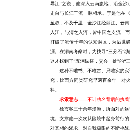
导江
”
之说，他深入云南腹地，沿金沙
走向与长江干流一脉相承。于是他在
至叙，不及千里，金沙江经丽江、云南
入江，与渭之入河，皆中国之支流，
打破了流传千年的认知误区，为后世
涯。在湖南考察时，为找寻
“
三分石
”
勘
这才找到了
“
五涧纵横，交会一处
”
的
“
这种不唯书、不唯古、只唯实的实
究，比西方同类研究早两百余年；对
料。
求索意志
——
不计功名背后的执着
徐霞客三十余年漫游，所面对的远
境。支撑他一次次从险境中起身前行的
对真相的渴求、对自我极限的不断挑战