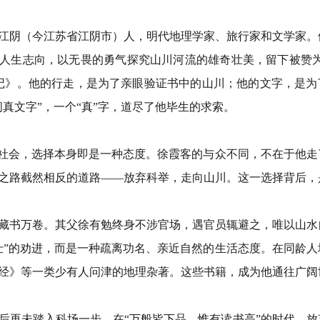
江阴（今江苏省江阴市）人，明代地理学家、旅行家和文学家。
人生志向，以无畏的勇气探究山川河流的雄奇壮美，留下被赞
记》。他的行走，是为了亲眼验证书中的山川；他的文字，是为
间真文字
”
，一个
“
真
”
字，道尽了他毕生的求索。
社会，选择本身即是一种态度。徐霞客的与众不同，不在于他走
之路截然相反的道路
——
放弃科举，走向山川。这一选择背后，
藏书万卷。其父徐有勉终身不涉官场，遇官员辄避之，唯以山水
仕
”
的劝进，而是一种疏离功名、亲近自然的生活态度。在同龄人
经》等一类少有人问津的地理杂著。这些书籍，成为他通往广阔
后再未踏入科场一步。在
“
万般皆下品，惟有读书高
”
的时代，放