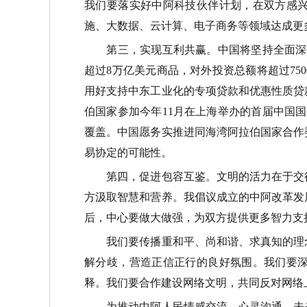
我们要落实好中阿科技伙伴计划，在双方感
施、大数据、云计算、电子商务等领域达成更
第三，实现互利共赢。中国将坚持全面深化
超过
8
万亿美元商品，对外投资总额将超过
750
用好支持中东工业化的专项贷款和优惠性质贷
伯国家参加今年
11
月在上海举办的首届中国国
覆盖。中国愿务实推进同海湾阿拉伯国家合作
易协定的可能性。
第四，促进包容互鉴。文明的活力在于交往
方汲取智慧和营养。我倡议成立的中阿改革发
后，中心要做大做强，为双方提供更多智力支
我们要传播重和平、尚和谐、求真知的理念
解分歧，营造正信正行的良好氛围。我们要
释。我们要合作建设网络文明，共同反对网络
为推动中阿人民情感交流、心灵沟通，未