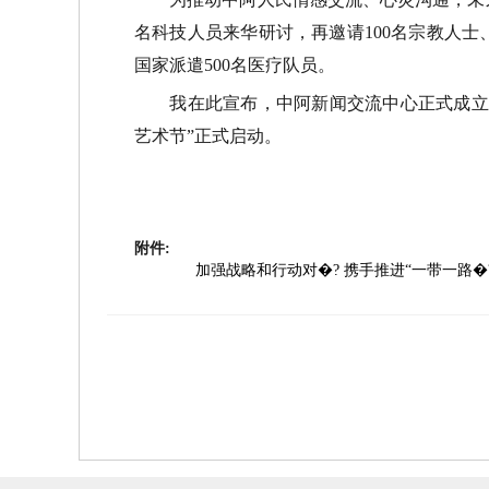
名科技人员来华研讨，再邀请
100
名宗教人士
国家派遣
500
名医疗队员。
我在此宣布，中阿新闻交流中心正式成立，
艺术节
”
正式启动。
附件:
加强战略和行动对�? 携手推进“一带一路�?�建