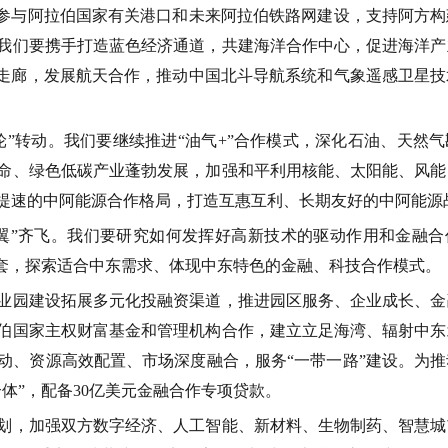
参与阿拉伯国家有关港口和未来阿拉伯铁路网建设，支持阿方构
我们要携手打造蓝色经济通道，共建海洋合作中心，促进海洋产
走廊，发展航天合作，推动中国北斗导航系统和气象遥感卫星技
轮
”
转动。我们要继续推进
“
油气
+”
合作模式，深化石油、天然气
命、绿色低碳产业蓬勃发展，加强和平利用核能、太阳能、风能
提速的中阿能源合作格局，打造互惠互利、长期友好的中阿能源
翼
”
齐飞。我们要研究如何发挥好高新技术的驱动作用和金融合
套，探索适合中东需求、体现中东特色的金融、科技合作模式。
园建设拓展多元化投融资渠道，推进园区服务、企业成长、金
伯国家主权财富基金和管理机构合作，建立立足海湾、辐射中东
动、资源高效配置、市场深度融合，服务
“
一带一路
”
建设。为推
合体
”
，配备
30
亿美元金融合作专项贷款。
，加强双方数字经济、人工智能、新材料、生物制药、智慧城