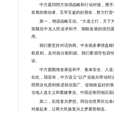
中方愿同阿方加强战略和行动对接，携手
发展的推动者、互学互鉴的好朋友，努力打造
第一，增进战略互信。
“
大道之行，天下
策顺应中东人民追求和平、期盼发展的强烈
用。
我们要坚持对话协商。中东很多事情盘根错
权原则，反对搞分裂割据。我们要倡导包容
设。
中方愿围绕发展促和平、集体安全、人道主
在此，我宣布，中方设立
“
以产业振兴带动经
照商业化原则推进就业面广、促稳效益好的项
当地人道主义和重建事业。中国还将同地区国
第二，实现复兴梦想。阿拉伯世界区位条件
对接起来，让两大民族复兴之梦紧密相连。