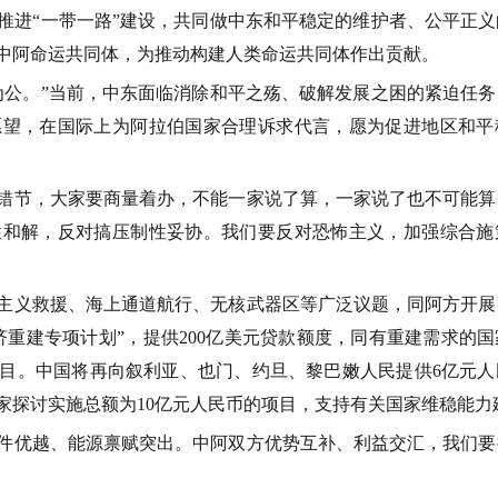
推进
“
一带一路
”
建设，共同做中东和平稳定的维护者、公平正义
中阿命运共同体，为推动构建人类命运共同体作出贡献。
为公。
”
当前，中东面临消除和平之殇、破解发展之困的紧迫任务
愿望，在国际上为阿拉伯国家合理诉求代言，愿为促进地区和平
节，大家要商量着办，不能一家说了算，一家说了也不可能算
性和解，反对搞压制性妥协。我们要反对恐怖主义，加强综合施
义救援、海上通道航行、无核武器区等广泛议题，同阿方开展
济重建专项计划
”
，提供
200
亿美元贷款额度，同有重建需求的国
目。中国将再向叙利亚、也门、约旦、黎巴嫩人民提供
6
亿元人
家探讨实施总额为
10
亿元人民币的项目，支持有关国家维稳能力
优越、能源禀赋突出。中阿双方优势互补、利益交汇，我们要