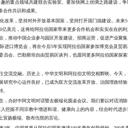
兴趣的重点领域共建联合实验室。要加快网上丝绸之路建设，争
多合作共识和成果。
改革，坚持对外开放基本国策，坚持打开国门搞建设。未来
5
0
亿美元，这将给阿拉伯国家带来更多合作机会和实实在在的利
款，推动中国企业参与园区开发建设、招商运营，促进产业聚集
际进口博览会，将在今后
5
年实现阿拉伯国家参加博览会及贸易
委员会、巴勒斯坦自由贸易区谈判，也愿同更多阿拉伯国家探索
交流交融。历史上，中华文明和阿拉伯文明交相辉映。今天，
展研究中心运作良好，已成为双方交流改革开放、治国理政经验
持。
，办好中阿文明对话暨去极端化圆桌会议。我们要以对话消除
深入挖掘不同宗教中增进和谐、健康向上的内容，结合时代进步
上宣扬极端、散布仇恨的言论。
来
3
年，中国将再从阿拉伯国家邀请
100
名青年创新领袖、
200
名