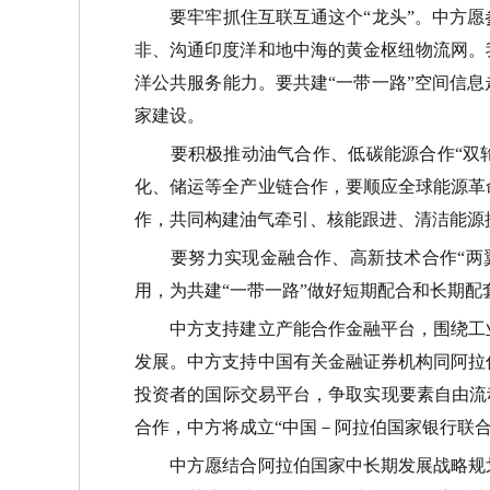
要牢牢抓住互联互通这个
“
龙头
”
。中方愿
非、沟通印度洋和地中海的黄金枢纽物流网。
洋公共服务能力。要共建
“
一带一路
”
空间信息
家建设。
要积极推动油气合作、低碳能源合作
“
双
化、储运等全产业链合作，要顺应全球能源革
作，共同构建油气牵引、核能跟进、清洁能源
要努力实现金融合作、高新技术合作
“
两
用，为共建
“
一带一路
”
做好短期配合和长期配
中方支持建立产能合作金融平台，围绕工业
发展。中方支持中国有关金融证券机构同阿拉
投资者的国际交易平台，争取实现要素自由流
合作，中方将成立
“
中国－阿拉伯国家银行联
中方愿结合阿拉伯国家中长期发展战略规划