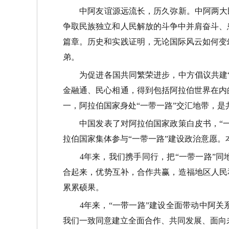
中阿友谊源远流长，历久弥新。中阿两大民
争取民族独立和人民解放的斗争中并肩奋斗、
篇章。历史和实践证明，无论国际风云如何变
弟。
为促进各国共同繁荣进步，中方倡议共建
金融通、民心相通，得到包括阿拉伯世界在内
一，阿拉伯国家身处
“
一带一路
”
交汇地带，是
中国发表了对阿拉伯国家政策白皮书，
“
拉伯国家集体参与
“
一带一路
”
建设政治意愿。
4
年来，我们携手同行，把
“
一带一路
”
同
合起来，优势互补，合作共赢，造福地区人民
累累硕果。
4
年来，
“
一带一路
”
建设全面带动中阿关
我们一致同意建立全面合作、共同发展、面向