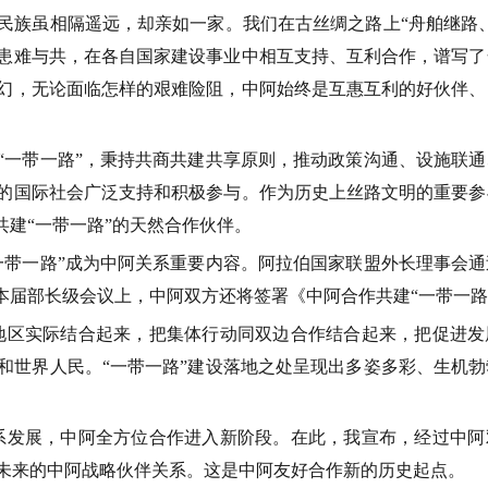
族虽相隔遥远，却亲如一家。我们在古丝绸之路上
“
舟舶继路
患难与共，在各自国家建设事业中相互支持、互利合作，谱写了
幻，无论面临怎样的艰难险阻，中阿始终是互惠互利的好伙伴、
“
一带一路
”
，秉持共商共建共享原则，推动政策沟通、设施联通
的国际社会广泛支持和积极参与。作为历史上丝路文明的重要参
共建
“
一带一路
”
的天然合作伙伴。
一带一路
”
成为中阿关系重要内容。阿拉伯国家联盟外长理事会通
本届部长级会议上，中阿双方还将签署《中阿合作共建
“
一带一路
地区实际结合起来，把集体行动同双边合作结合起来，把促进发
和世界人民。
“
一带一路
”
建设落地之处呈现出多姿多彩、生机勃
系发展，中阿全方位合作进入新阶段。在此，我宣布，经过中阿
未来的中阿战略伙伴关系。这是中阿友好合作新的历史起点。