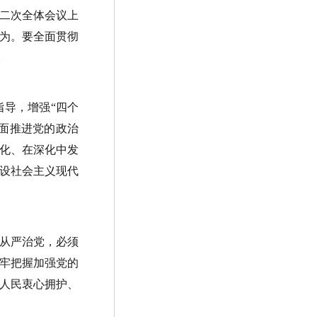
二次全体会议上
为。要全面贯彻
。
指导，增强
“四个
全面推进党的政治
化、在深化中发
设社会主义现代
从严治党，必须
牢把握加强党的
人民衷心拥护、