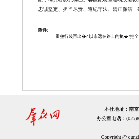
忠诚坚定、担当尽责、遵纪守法、清正廉洁，
附件:
重整行装再出�? 以永远在路上的执�?把全面从
本社地址：南京市建
办公室电话：(025)83
Copyright @ qu