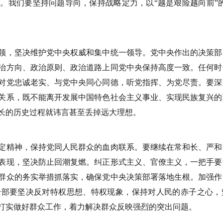
能。我们要坚持问题导向，保持战略定力，以
“越是艰险越向前”
。
领，坚决维护党中央权威和集中统一领导。党中央作出的决策部
治方向、政治原则、政治道路上同党中央保持高度一致。任何时
对党忠诚老实、与党中央同心同德，听党指挥、为党尽责。要深
关系，既不能离开发展中国特色社会主义事业、实现民族复兴的
长的历史过程就讳言甚至丢掉远大理想。
定精神，保持党同人民群众的血肉联系。要继续在常和长、严和
表现，坚决防止回潮复燃。纠正形式主义、官僚主义，一把手要
群众的务实举措抓落实，确保党中央决策部署落地生根。加强作
干部要坚决反对特权思想、特权现象，保持对人民的赤子之心，
打实做好群众工作，着力解决群众反映强烈的突出问题。