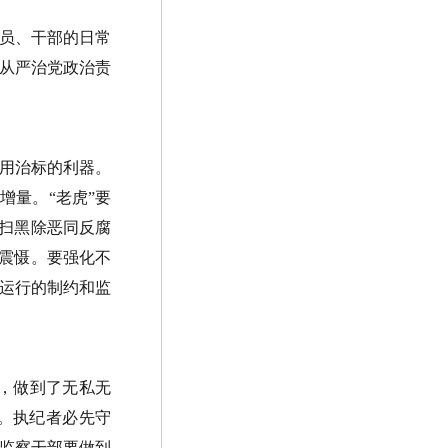
员、干部的日常
从严治党政治责
用治标的利器。
遏增量。
“老虎”要
把扫黑除恶同反腐
的震慑。要强化不
运行的制约和监
，做到了无私无
。执纪者必先守
监察干部要做到