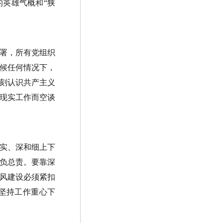
的英雄气概和“狭
署，所有党组织
候任何情况下，
刻认识共产主义
现实工作而空谈
实、深和细上下
负总责。要靠深
风建设必须紧扣
坚持工作重心下