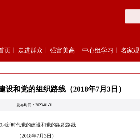
首页
走进群众
强富美高
中心组学习
名家观
的建设和党的组织路线（2018年7月3日）
发布时间：2023-01-31
19.4新时代党的建设和党的组织路线
（2018年7月3日）