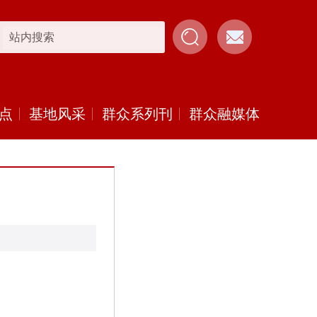
点
基地风采
群众系列刊
群众融媒体