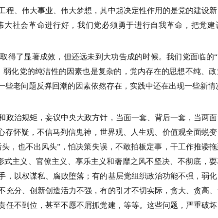
工程、伟大事业、伟大梦想，其中起决定性作用的是党的建设新
伟大社会革命进行好，我们党必须勇于进行自我革命，把党建
党取得了显著成效，但还远未到大功告成的时候。我们党面临的
、弱化党的纯洁性的因素也是复杂的，党内存在的思想不纯、政
一些老问题反弹回潮的因素依然存在，实践中还在出现一些新情
和政治规矩，妄议中央大政方针，当面一套、背后一套，当两面
义心存怀疑，不信马列信鬼神，世界观、人生观、价值观全面蜕
后头，也不出风头”，怕决策失误，不敢拍板定事，干工作推诿
反对形式主义、官僚主义、享乐主义和奢靡之风不坚决、不彻底，
手，以权谋私、腐败堕落；有的基层党组织政治功能不强，弱化
不充分、创新创造活力不强，有的引才不切实际，贪大、贪高、
责任不到位，甚至不愿不屑抓党建，等等。这些问题，严重破坏