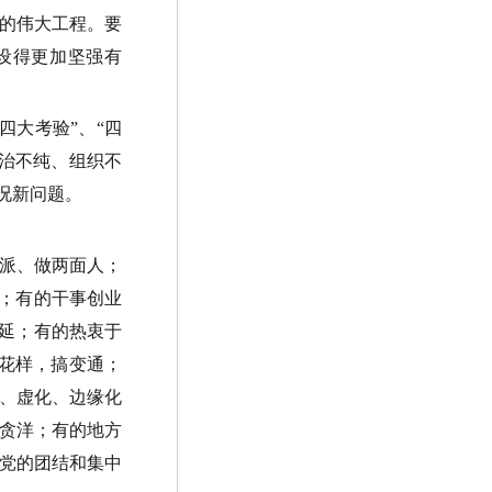
的伟大工程。要
设得更加坚强有
“四大考验”、“四
治不纯、组织不
况新问题。
派、做两面人；
变；有的干事创业
拖延；有的热衷于
耍花样，搞变通；
、虚化、边缘化
贪洋；有的地方
党的团结和集中