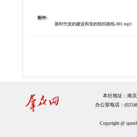
附件:
新时代党的建设和党的组织路线-001.mp3
本社地址：南京市建
办公室电话：(025)83
Copyright @ qu