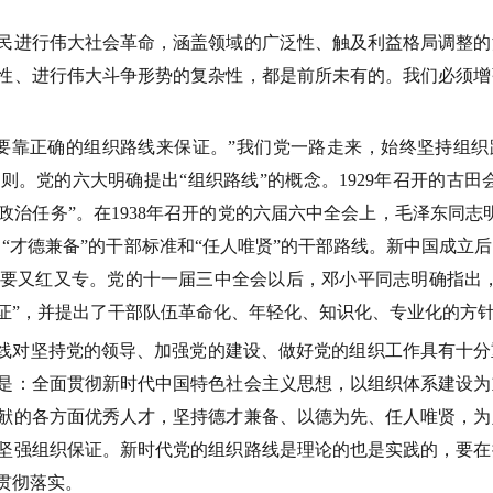
民进行伟大社会革命，涵盖领域的广泛性、触及利益格局调整的
性、进行伟大斗争形势的复杂性，都是前所未有的。我们必须增
要靠正确的组织路线来保证。”我们党一路走来，始终坚持组织
则。党的六大明确提出“组织路线”的概念。
1929
年召开的古田
政治任务”。在
1938
年召开的党的六届六中全会上，毛泽东同志
“才德兼备”的干部标准和“任人唯贤”的干部路线。新中国成立
要又红又专。党的十一届三中全会以后，邓小平同志明确指出，
证”，并提出了干部队伍革命化、年轻化、知识化、专业化的方
路线对坚持党的领导、加强党的建设、做好党的组织工作具有十
是：全面贯彻新时代中国特色社会主义思想，以组织体系建设为
献的各方面优秀人才，坚持德才兼备、以德为先、任人唯贤，为
坚强组织保证。新时代党的组织路线是理论的也是实践的，要在
贯彻落实。