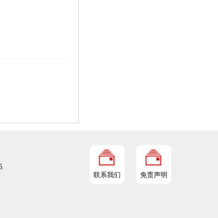
5
联系我们
免责声明