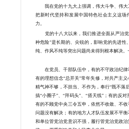
我在党的十九大上强调，伟大斗争、伟大
把新时代坚持和发展中国特色社会主义这场
力。
党的十八大以来，我们推进全面从严治
种危险”是长期的、尖锐的，影响党的先进性
纯、作风不纯等突出问题尚未得到根本解决。
在党员、干部队伍中，有的不守政治纪律
有的理想信念
“总开关”常年失修，对共产主
精气神不够，不担当、不作为，奉行“既不落
搞“小圈子”、“拜码头”、“搭天线”；有的
有的不顾党中央三令五申，依然不收敛、不收
问题没有解决；有的地方人才队伍发展不平衡
和单位管党治党意识不强，履行管党治党政治