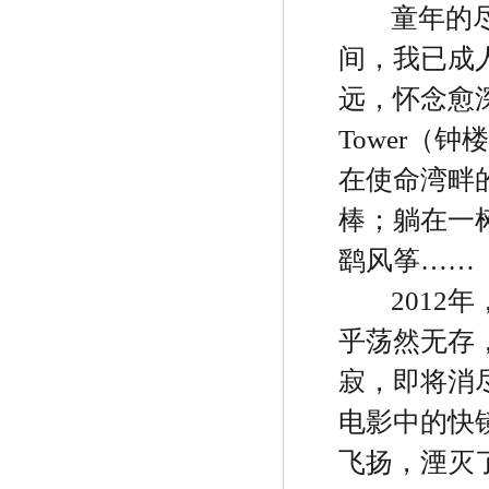
童年的
间，我已成
远，怀念愈
Tower
（钟楼
在使命湾畔
棒；躺在一
鹞风筝
……
2012
年
乎荡然无存
寂，即将消
电影中的快
飞扬，湮灭