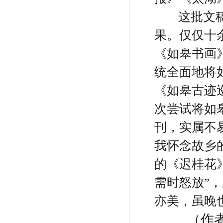
这批文
果。仅仅十
《如皋书画
统全面地将
《如皋古迹
次尝试将如
刊，实属不
我怀念故乡
的《迟桂花
需时怒放
”
，
亦美，虽晚
（作