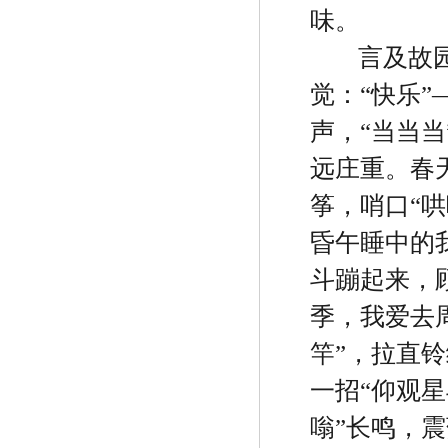
味。
言及故
觉：
“
快乐
”
声，
“
当当当
远庄重。春
筝，哨口
“
哄
昏午睡中的
斗蹦起来，
季，我爱去
竿
”
，拉直铃
一招
“
仰观星
嗡
”
长鸣，震