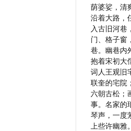
荫婆娑，清
沿着大路，
入古旧河巷
门、格子窗
巷。幽巷内
抱着宋初大
词人王观旧
联奎的宅院
六朝古松；
事。名家的
琴声，一度
上些许幽雅