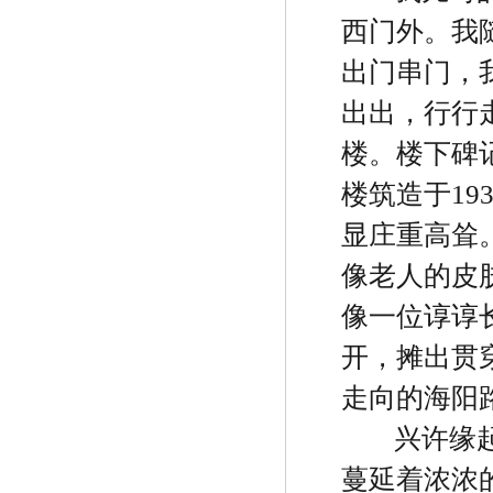
西门外。我
出门串门，
出出，行行
楼。楼下碑
楼筑造于
19
显庄重高耸
像老人的皮
像一位谆谆
开，摊出贯
走向的海阳
兴许缘
蔓延着浓浓