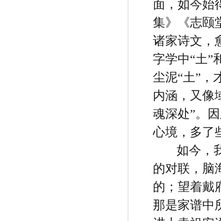
面，如今始
集》《志颐
诸家诗文，
字学中
“
土
”
尘泥
“
土
”
，
内涵，又像
魂深处
”
。因
心境，多了
如今，
的对联，脑
的；望着戴
那是家谱中