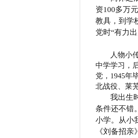
资
100
多万
教具，到学
党时
“
有力出
人物小
中学学习，
党，
1945
年
北战役、莱
我出生
条件还不错
小学。从小
《刘备招亲