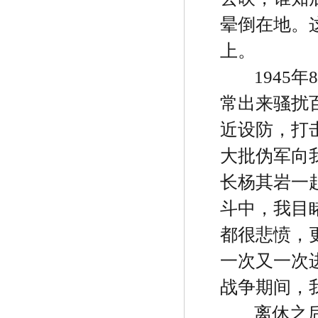
晕倒在地。
上。
1945
年
8
常出来骚扰
近设防，打
大批伪军向
长杨其岩一
斗中，我目
都很悲愤，
一次又一次
战争期间，
离休之