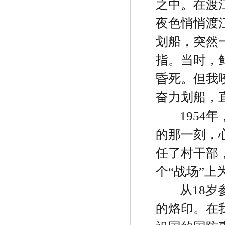
之中。在渡
夜色悄悄渡
划船，突然
指。当时，
昏死。但我
奋力划船，
1954
年
的那一刻，
任了村干部
个
“
战场
”
上
从
18
岁
的烙印。在