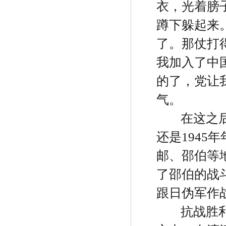
衣，光着膀
蹲下躲起来
了。那仗打
我加入了中
的了，党让
气。
在这之
还是
1945
年
邮、邵伯等
了邵伯的战
跟日伪军作
抗战胜