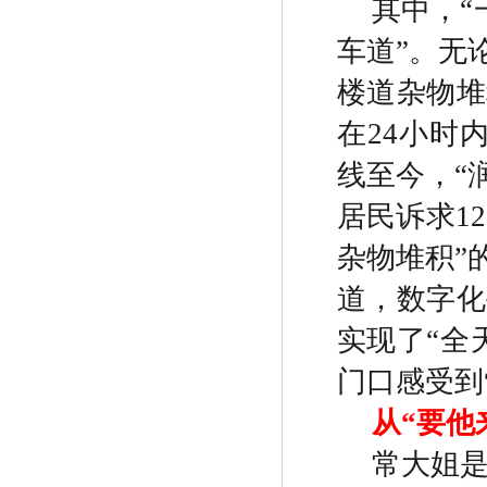
其中，
“
车道
”
。无
楼道杂物堆
在
24
小时
线至今，
“
居民诉求
12
杂物堆积
”
道，数字化
实现了
“
全
门口感受到
从
“
要他
常大姐