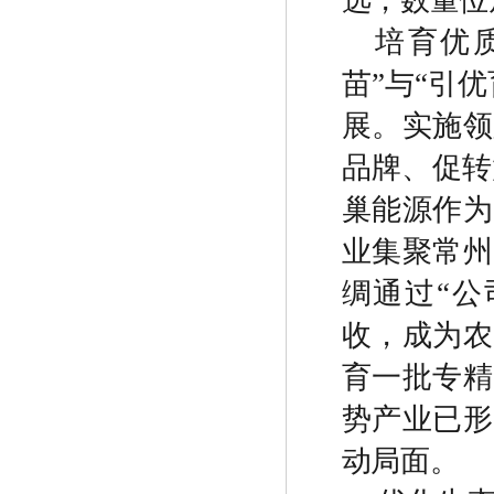
选，数量位
培育优
苗
”
与
“
引优
展。实施领
品牌、促转
巢能源作为
业集聚常州
绸通过
“
公
收，成为农
育一批专精
势产业已形
动局面。