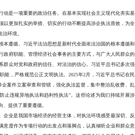
行动是一项重要的政治任务。在基本实现社会主义现代化夯实基
须以更加扎实的举措、切实的行动不断提高涉企执法质效，为全
法治环境。
根本遵循
。
习近平法治思想是新时代全面依法治国的根本遵循和
行政府职能、管理经济社会事务的主要方式，与广大人民群众的
系群众对党和政府的信任、对法治的信心。习近平总书记多次强
职能，严格规范公正文明执法。
2025
年
2
月，习近平总书记在民
涉企案件立案审查和管辖，强化执法监督，集中整治乱收费、乱
防止违规异地执法和趋利性执法
”
。这些论述为我们持续开展涉
向、提供了重要遵循。
。
企业是我国市场经济的经营主体，对执法环境感受最深切、反
满意度作为专项行动的出发点和落脚点，认真倾听企业和群众意