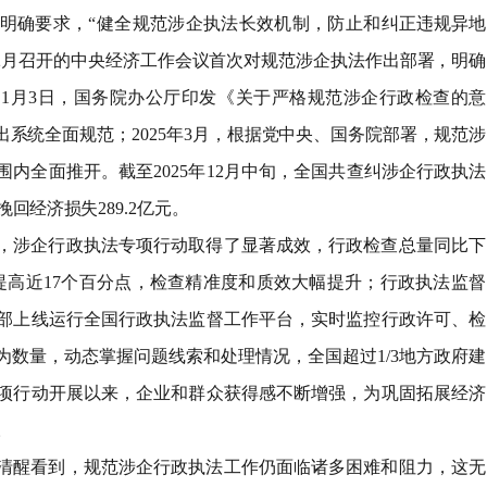
明确要求，
“
健全规范涉企执法长效机制，防止和纠
正违规异地
2
月召开的中央经济工作会议首次对规范涉企执法作出部署，明确
年
1
月
3
日，国务院办公厅印发《关于严格规范涉企行政检查的意
出系统全面规范；
2025
年
3
月，根据党中央、国务院部署，规范涉
围内全面推开。截至
2025
年
12
月中旬，全国共查纠涉企行政执法
挽回经济损失
289.2
亿元。
，涉企行政执法专项行动取得了显著成效，行政检查总量同比下
提高近
17
个百分点，检查精准度和质效大幅提升；行政执法监督
部上线运行全国行政执法监督工作平台，实时监控行政许可、检
为数量，动态掌握问题线索和处理情况，全国超过
1/3
地方政府建
项行动开展以来，企业和群众获得感不断增强，为巩固拓展经济
。
清醒看到，规范涉企行政执法工作仍面临诸多困难和阻力，这无