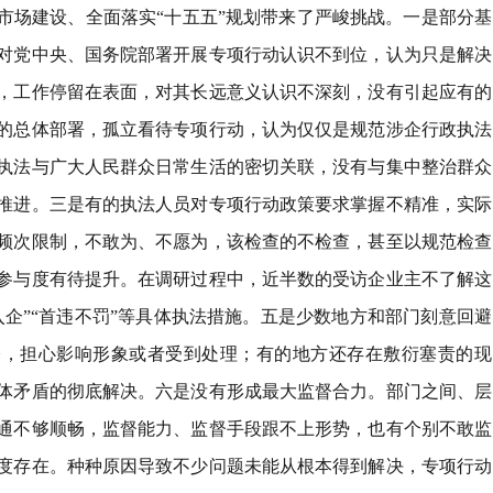
市场建设、全面落实
“
十五五
”
规划带来了严峻挑战。一是部分基
对党中央、国务院部署开展专项行动认识不到位，认为只是解决
，工作停留在表面，对其长远意义认识不深刻，没有引起应有的
的总体部署，孤立看待专项行动，认为仅仅是规范涉企行政执法
执法与广大人民群众日常生活的密切关联，没有与集中整治群众
推进。三是有的执法人员对专项行动政策要求掌握不精准，实际
频次限制，不敢为、不愿为，该检查的不检查，甚至以规范检查
参与度有待提升。在调研过程中，近半数的受访企业主不了解这
入企
”“
首违不罚
”
等具体执法措施。五是少数地方和部门刻意回避
掩，担心影响形象或者受到处理；有的地方还存在敷衍塞责的现
体矛盾的彻底解决。六是没有形成最大监督合力。部门之间、层
通不够顺畅，监督能力、监督手段跟不上形势，也有个别不敢监
度存在。种种原因导致不少问题未能从根本得到解决，专项行动