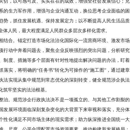
关切，以可感可及、实实在在的成效，增强全社会发展信心；充
系的生力军作用，增强与企业沟通互动，换位思考企业面临的困
趋势，抓住发展机遇、保持发展定力；以不断提高人民生活品质
全体人民，最大程度满足人民群众多层次多样化需求。
相结合
。
锚定打造市场化法治化国际化一流营商环境、激发市场
项行动中奔着问题去，聚焦企业反映强烈的突出问题，分析研究
、制度、措施等多个层面有针对性地提出解决问题的办法，盯着
抓落实，将明确的
“
任务书
”
转化为可操作的
“
施工图
”
，通过建章
执法实现从集中规范到常态优化的深刻转变，健全规范涉企执法
化筑牢坚实的法治根基。
整治
。
规范涉企行政执法决不是一项孤立的、与其他工作割裂的
国发展环境面临深刻复杂变化的大背景下来审视和落实，充分体
个性化满足不同市场主体的现实需求；助力纵深推进全国统一大
准、尺度，公平合理配置市场资源要素，推动构建新发展格局；