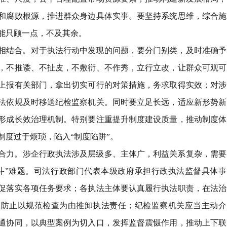
和腐败根源，推进群众身边具体实事。要坚持系统思维，综合施
能只顾一点，不及其余。
相结合
。
对于执法行动中发现的问题，要分门别类，及时准确予
，不推诿、不扯皮，不敷衍、不作秀，立行立改，让群众可观可
上报有关部门，拿出切实可行的对策措施，务求取得实效；对涉
法依规及时移送纪检监察机关。同时要立足长远，适应新形势新
形成长效治理机制。特别要注重提升制度建设质量，推动制度体
制度过于烦琐，陷入
“
制度陷阱
”
。
合力
。
涉企行政执法涉及层级多、主体广，利益关系复杂，需要
斗
”
难题。司法行政部门代表本级政府承担行政执法监督具体事
促落实各项任务要求；各执法主体要认真履行执法职责，在法治
，防止以规范检查为由推卸执法责任；纪检监察机关应当主动介
通协同，以典型案例为切入口，发挥监督震慑作用，推动上下联