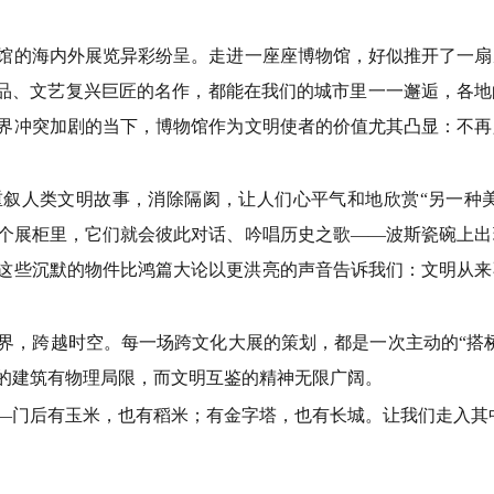
的海内外展览异彩纷呈。走进一座座博物馆，好似推开了一扇
术品、文艺复兴巨匠的名作，都能在我们的城市里一一邂逅，各
界冲突加剧的当下，博物馆作为文明使者的价值尤其凸显：不再
人类文明故事，消除隔阂，让人们心平气和地欣赏“另一种美
个展柜里，它们就会彼此对话、吟唱历史之歌——波斯瓷碗上出
这些沉默的物件比鸿篇大论以更洪亮的声音告诉我们：文明从来
，跨越时空。每一场跨文化大展的策划，都是一次主动的“搭桥
的建筑有物理局限，而文明互鉴的精神无限广阔。
门后有玉米，也有稻米；有金字塔，也有长城。让我们走入其