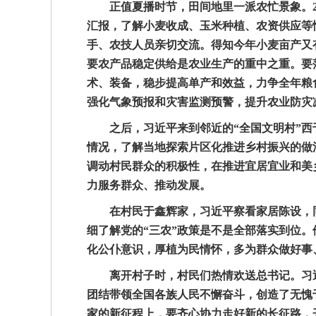
正值夏播时节，田间地里一派农忙景象。24
汇报，了解小麦收成、玉米种植、农资供应等
手、农技人员亲切交流。得知今年小麦亩产又
要农产品稳定供给是农业生产的重中之重。要
术、装备，稳步提高单产和效益，力争全年粮
强化气象预报和灾害监测预警，提升农业防灾
之后，习近平来到邻近的“全国文明村”西
情况，了解当地探索片区化推进乡村振兴的做
调动村民群众的积极性，在推进宜居宜业和美
力服务群众、推动发展。
在村民于鑫辉家，习近平察看家居陈设，同
细了解党的“三农”政策是不是全部落实到位
化公仆意识，厚植为民情怀，多为群众做好事
离开村子时，村民们热情欢送总书记。习近平对
团结带领全国各族人民不懈奋斗，创造了无愧
家的新征程上，要齐心协力走好新的长征路，