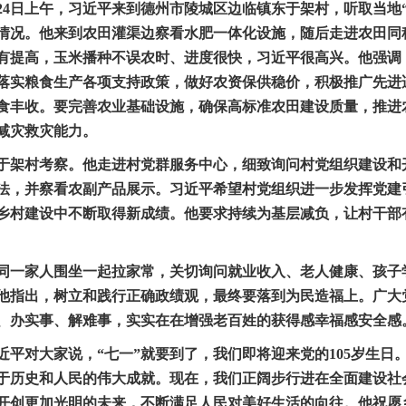
日上午，习近平来到德州市陵城区边临镇东于架村，听取当地“
情况。他来到农田灌渠边察看水肥一体化设施，随后走进农田同
有提高，玉米播种不误农时、进度很快，习近平很高兴。他强调
落实粮食生产各项支持政策，做好农资保供稳价，积极推广先进
食丰收。要完善农业基础设施，确保高标准农田建设质量，推进
减灾救灾能力。
于架村考察。他走进村党群服务中心，细致询问村党组织建设和
法，并察看农副产品展示。习近平希望村党组织进一步发挥党建
乡村建设中不断取得新成绩。他要求持续为基层减负，让村干部
一家人围坐一起拉家常，关切询问就业收入、老人健康、孩子
。他指出，树立和践行正确政绩观，最终要落到为民造福上。广大
、办实事、解难事，实实在在增强老百姓的获得感幸福感安全感
大家说，“七一”就要到了，我们即将迎来党的105岁生日。1
于历史和人民的伟大成就。现在，我们正阔步行进在全面建设社
开创更加光明的未来，不断满足人民对美好生活的向往。他祝愿