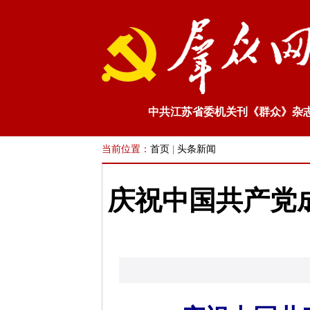
中共江苏省委机关刊《群众》杂
当前位置：
首页
|
头条新闻
庆祝中国共产党成