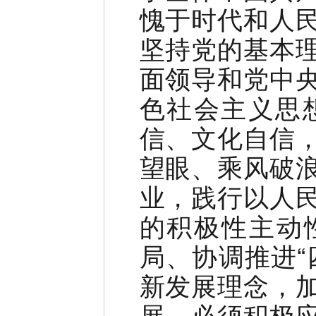
愧于时代和人
坚持党的基本
面领导和党中
色社会主义思
信、文化自信
望眼、乘风破
业，践行以人
的积极性主动
局、协调推进“
新发展理念，
展。必须积极