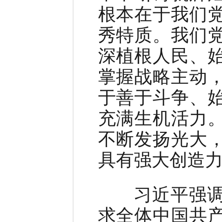
根本在于我们
秀特质。我们
深植根人民、
掌握战略主动
于善于斗争、
充满生机活力
不断发扬光大
具有强大创造
习近平强调，
求全体中国共