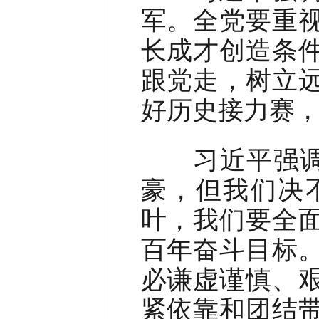
军。全党要重
长成才创造条
跟党走，树立
好历史接力赛
习近平强调，
豪，但我们决
叶，我们要全
百年奋斗目标
必谦虚谨慎、
紧依靠和团结