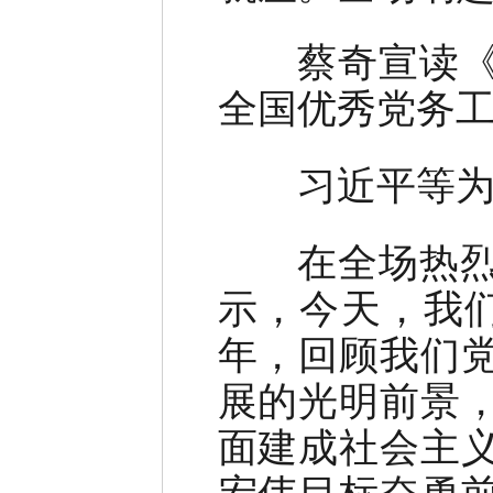
蔡奇宣读《中
全国优秀党务
习近平等为受
在全场热烈的
示，今天，我们
年，回顾我们
展的光明前景
面建成社会主
宏伟目标奋勇