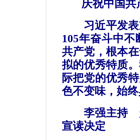
庆祝中国共产党
习近平发表
105年奋斗中
共产党，根本在
拟的优秀特质。
际把党的优秀特
色不变味，始终
李强主持 
宣读决定