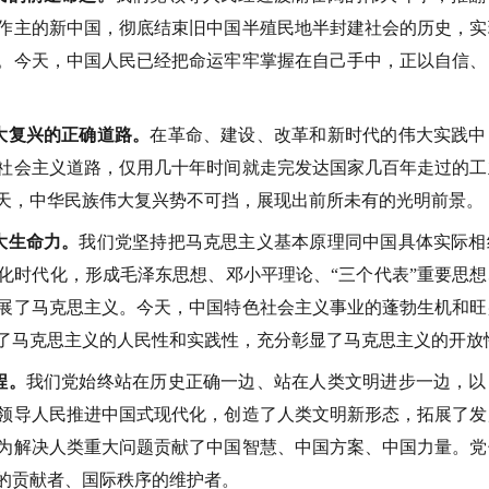
作主的新中国，彻底结束旧中国半殖民地半封建社会的历史，实
。今天，中国人民已经把命运牢牢掌握在自己手中，正以自信、
大复兴的正确道路。
在革命、建设、改革和新时代的伟大实践中
社会主义道路，仅用几十年时间就走完发达国家几百年走过的工
天，中华民族伟大复兴势不可挡，展现出前所未有的光明前景。
大生命力。
我们党坚持把马克思主义基本原理同中国具体实际相
化时代化，形成毛泽东思想、邓小平理论、“三个代表”重要思
展了马克思主义。今天，中国特色社会主义事业的蓬勃生机和旺
了马克思主义的人民性和实践性，充分彰显了马克思主义的开放
程。
我们党始终站在历史正确一边、站在人类文明进步一边，以
领导人民推进中国式现代化，创造了人类文明新形态，拓展了发
为解决人类重大问题贡献了中国智慧、中国方案、中国力量。党
的贡献者、国际秩序的维护者。