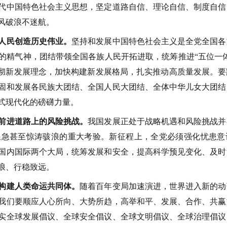
代中国特色社会主义思想，坚定道路自信、理论自信、制度自信
风破浪不迷航。
人民创造历史伟业。
坚持和发展中国特色社会主义是全党全国各
的精气神，团结带领全国各族人民开拓进取，统筹推进“五位一
贯彻新发展理念，加快构建新发展格局，扎实推动高质量发展。
固和发展各民族大团结、全国人民大团结、全体中华儿女大团结
式现代化的磅礴力量。
前进道路上的风险挑战。
我国发展正处于战略机遇和风险挑战并
浪急甚至惊涛骇浪的重大考验。新征程上，全党必须强化忧患意
国内国际两个大局，统筹发展和安全，提高科学预见变化、及时
浪、行稳致远。
构建人类命运共同体。
随着百年变局加速演进，世界进入新的动
我们要顺应人心所向、大势所趋，高举和平、发展、合作、共赢
实全球发展倡议、全球安全倡议、全球文明倡议、全球治理倡议