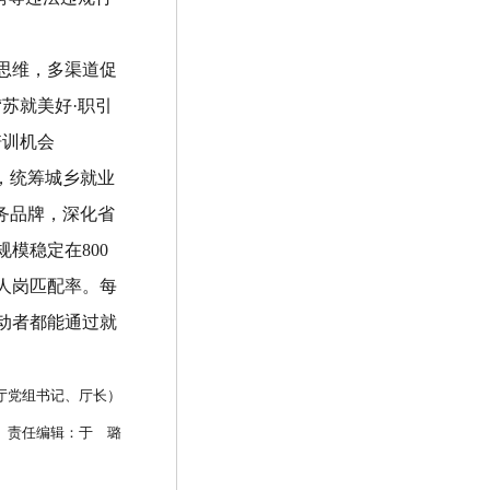
思维，多渠道促
“
苏就美好
·
职引
培训机会
，
统筹城乡就业
务品牌，深化省
规模稳定在
800
人岗匹配率。每
动者都能通过就
厅党组书记、厅长）
责任编辑：于
璐