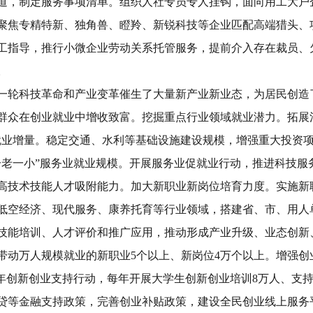
道，制定服务事项清单。组织人社专员专人挂钩，面向用工大户
聚焦专精特新、独角兽、瞪羚、新锐科技等企业匹配高端猎头、
工指导，推行小微企业劳动关系托管服务，提前介入存在裁员、
。
一轮科技革命和产业变革催生了大量新产业新业态，为居民创造
群众在创业就业中增收致富。
挖掘重点行业领域就业潜力。
拓展
就业增量。稳定交通、水利等基础设施建设规模，增强重大投资
一老一小
”
服务业就业规模。开展服务业促就业行动，推进科技服
高技术技能人才吸附能力。
加大新职业新岗位培育力度。
实施新
低空经济、现代服务、康养托育等行业领域，搭建省、市、用人
技能培训、人才评价和推广应用，推动形成产业升级、业态创新
带动万人规模就业的新职业
5
个以上、新岗位
4
万个以上。
增强创
年创新创业支持行动，每年开展大学生创新创业培训
8
万人、支
贷等金融支持政策，完善创业补贴政策，建设全民创业线上服务