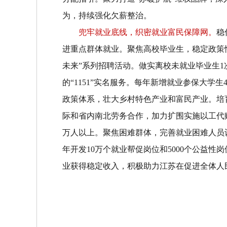
为，持续强化欠薪整治。
兜牢就业底线，织密就业富民保障网。
稳
进重点群体就业。
聚焦高校毕业生，
稳定政策
未来
”
系列招聘活动。做实离校未就业毕业生
1
的
“
1151
”
实名服务。每年新增就业参保大学生
政策体系，壮大乡村特色产业和富民产业。培
际和省内南北劳务合作，加力扩围实施以工代
万人以上。
聚焦困难群体，
完善就业困难人员
年开发
10
万个就业帮促岗位和
5000
个公益性岗
业获得稳定收入，积极助力江苏在促进全体人