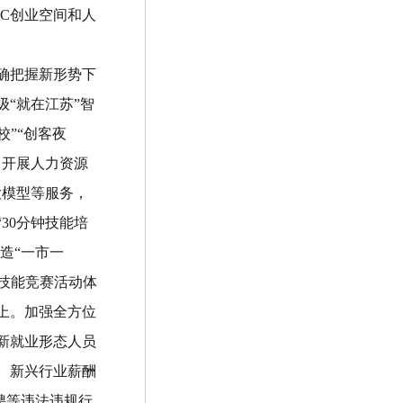
PC
创业空间和人
确把握新形势下
级
“
就在江苏
”
智
校
”“
创客夜
，开展人力资源
大模型等服务，
“
30
分钟技能培
造
“
一市一
技能竞赛活动体
上。
加强全方位
新就业形态人员
、新兴行业薪酬
聘等违法违规行