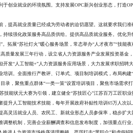
利于创业就业的环境氛围。支持发展
OPC
新兴创业形态，打造
O
前，提高就业质量已经成为劳动者的迫切愿望。这就要求我们准
，持续强化政策服务高品质供给。
提供高品质就业服务。
优化升
圈
”
。拓展
“
苏社灯火
”
暖心服务场景，常态举办
“
人才夜市
”“
技能夜
业高质量发展三年行动，设立省人力资源服务产业发展投资基金
励开发
“
人工智能
+
”
人力资源服务应用场景，大力发展求职招聘
业培训。
全面推行产教评、订单式、项目制培训模式，布局构建
训目录，聚焦重点群体
“
一类一策
”
设置培训项目，聚焦市场需求打
苏技能状元大赛为引领，建立健全
“
苏技匠心
”
江苏百万工匠职业
者提升人工智能技术技能，每年开展政府补贴性培训
65
万人次以
提高灵活就业人员、农民工、新就业形态人员参保率，稳步扩大
准调整机制，完善企业薪酬调查和信息发布制度，加强重点行业
入推进人力资源市场秩序清理整顿，严厉打击
“
黑职介
”
和虚假招