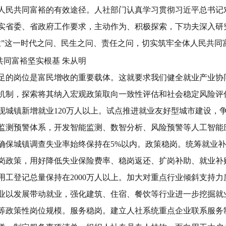
人民共同富裕的有效途径。人社部门认真学习贯彻习近平总书记
实省委、省政府工作要求，主动作为、积极探索，下功夫深入研
业
”
这一时代之问、民生之问、责任之问，切实筑牢全体人民共同
足的岗位是富民增收的重要载体。这就要求我们健全就业产业协
机制，探索将其纳入宏观政策取向一致性评估和社会稳定风险评
现城镇新增就业
120
万人以上。试点推进就业友好型城市建设，
监测预警体系，开发智能监测、数智分析、风险预警等人工智能
确保城镇调查失业率始终保持在
5%
以内。
政策稳岗。
统筹就业补
岗政策，用好降低失业保险费率、稳岗返还、扩岗补助、就业补
用工登记总量保持在
2000
万人以上。加大对重点行业倾斜支持力
业以发展带动就业，强化建筑、住宿、餐饮等行业进一步挖掘就
等政策性岗位规模。
服务稳岗。
建立人社系统重点企业联系服务