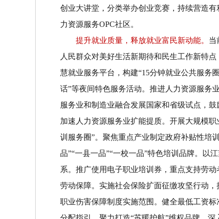
创业大讲堂，分类举办创业竞赛，持续营造有
力资源服务
OPC
社区。
提升就业质量，释放就业富民新动能。
当
人民群众对美好生活新期待和民生工作新特点
慧就业服务平台，构建
“
15
分钟就业公共服务
话
”
等夜间特色服务活动。推进人力资源服务
服务业和制造业融合发展国家和省级试点，鼓
加速人力资源服务业扩能提质。
开展大规模职
训服务圈
”
。聚焦重点产业制定政府补贴性培
品
”“
一县一品
”“
一校一品
”
特色培训品牌。以江
系。推广使用电子职业培训券，重点支持劳动
劳动保障。
实施社会保险扩面征缴攻坚行动，
职业伤害保障制度实施范围。健全最低工资标
分配指引。聚力打造
“
苏暖护航
”
维权品牌，深