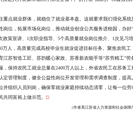
住重点就业群体，就稳住了就业基本盘。这就要求我们强化系统
性岗位，拓展市场化岗位，推动就业创业公共服务进校园，办好
次政策宣讲、
1
次职业指导、
5
个高质量就业岗位推介、
1
次见习
40
万人，高质量完成高校毕业生就业促进目标任务。
聚焦农民工
育江苏智造工匠、苏韵暖心家政、苏香新农能手等
“
苏劳精工
”
劳
赈，保持农民工就业总量在
2400
万人以上，外省农民工在苏务工
认定管理制度，健全公益性岗位开发管理和需求调查制度，提高
位并组织人员到岗，确保零就业家庭持续动态清零，让每一位劳
民共同富裕上做示范。
□
（作者系江苏省人力资源和社会保障