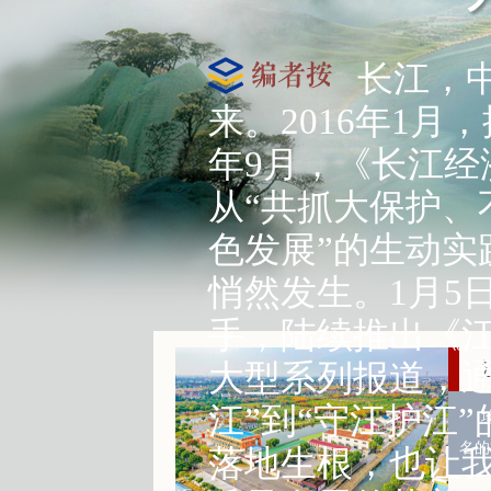
长江，中
来。2016年1
年9月，《长江
从“共抓大保护、
色发展”的生动
悄然发生。1月5
手，陆续推出《江
大型系列报道，
江”到“守江护江
名的
落地生根，也让