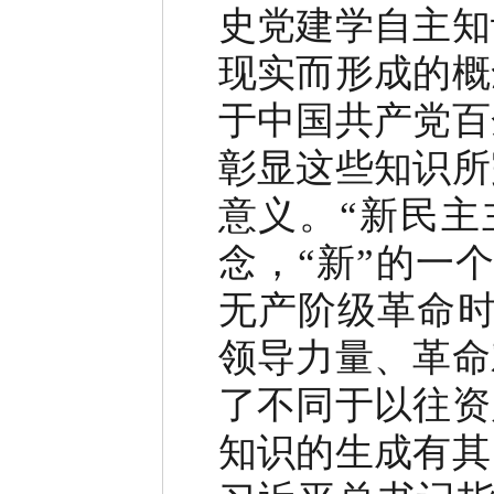
史党建学自主知
现实而形成的概
于中国共产党百
彰显这些知识所
意义。“新民主
念，“新”的一
无产阶级革命时
领导力量、革命
了不同于以往资
知识的生成有其