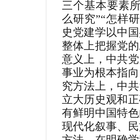
三个基本要素所
么研究”“怎样
史党建学以中国
整体上把握党的
意义上，中共党
事业为根本指向
究方法上，中共
立大历史观和正
有鲜明中国特色
现代化叙事、民
方法。在明确学