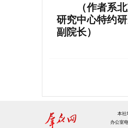
（作者系北
研究中心特约研
副院长）
本社地
办公室电话：