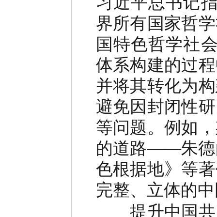
习近平总书记指
界所有国家哲学
国特色哲学社会
体系构建的过程
并将其转化为构
避免因封闭性研
等问题。例如，
的道路——朱德
色根据地》等著
完整、立体的中
提升中国共产