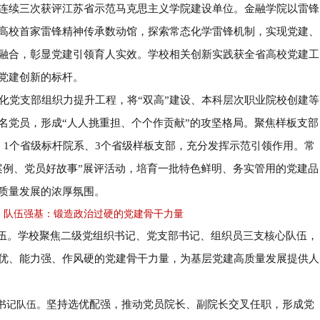
连续三次获评江苏省示范马克思主义学院建设单位。金融学院以雷锋
高校首家雷锋精神传承数动馆，探索常态化学雷锋机制，实现党建、
融合，彰显党建引领育人实效。学校相关创新实践获全省高校党建工
党建创新的标杆。
化党支部组织力提升工程，将
“
双高
”
建设、本科层次职业院校创建等
名党员，形成
“
人人挑重担、个个作贡献
”
的攻坚格局。聚焦样板支部
、
1
个省级标杆院系、
3
个省级样板支部，充分发挥示范引领作用。常
案例、党员好故事
”
展评活动，培育一批特色鲜明、务实管用的党建品
质量发展的浓厚氛围。
队伍强基：锻造政治过硬的党建骨干力量
伍。学校聚焦二级党组织书记、党支部书记、组织员三支核心队伍，
优、能力强、作风硬的党建骨干力量，为基层党建高质量发展提供人
坚持选优配强，推动党员院长、副院长交叉任职，形成党
书记队伍。