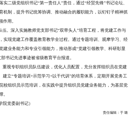
落实二级党组织书记
“
第一责任人
”
责任，通过
“
经贸先锋
”
书记论坛、
育机制，提升书记统筹协调、推动融合的履职能力，以钉钉子精神抓
领作用。
深入实施教师党支部书记
“
双带头人
”
培育工程，将党建工作与
队伍。
，实现党建工作覆盖教育教学全过程。通过专题培训、观摩学习、经
党建业务能力和专业引领能力，推动形成
“
党建引领教学、科研彰显
支部书记先进事迹被省级教育平台报道。
重视专职组织员队伍建设，优化人员配置，充分发挥组织员在党建
。
。建立
“
专题培训
+
示范学习
+
以干代训
”
的培育体系，定期开展党务工
院校组织员示范培训，在实践中提升组织员党建业务能力，为基层党
撑。
学院党委副书记）
责任编辑：于
璐