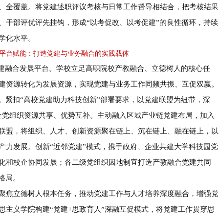
、全覆盖。将党建述职评议考核与日常工作督导相结合，把考核结果
、干部评优评先挂钩，形成
“
以考促改、以考促建
”
的良性循环，持续
学化水平。
平台赋能：打造党建与业务融合的实践载体
建融合发展平台。学校立足高职院校产教融合、立德树人的核心任
建资源转化为发展资源，实现党建与业务工作同频共振、互促双赢。
紧扣
“
高校党建助力科技创新
”
部署要求，以党建联盟为纽带，深
。
企党组织资源共享、优势互补。主动融入区域产业链党建布局，加入
联盟，将组织、人才、创新资源聚在链上、沉在链上、融在链上，以
产力发展。创新
“
近邻党建
”
模式，携手政府、企业共建大学科技园党
化和校企协同发展；各二级党组织因地制宜打造产教融合党建共同
格局。
聚焦立德树人根本任务，推动党建工作与人才培养深度融合，增强党
思主义学院构建
“
党建
+
思政育人
”
深融互促模式，将党建工作贯穿思