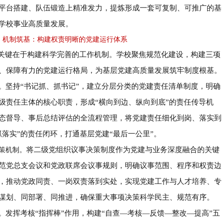
平台搭建、队伍锻造上精准发力，提炼形成一套可复制、可推广的基
学校事业高质量发展。
机制筑基：构建权责明晰的党建运行体系
关键在于构建科学完善的工作机制。学校聚焦规范化建设，构建三项
、保障有力的党建运行格局，为基层党建高质量发展筑牢制度根基。
坚持
“
书记抓、抓书记
”
，建立分层分类的党建责任清单制度，明确
。
级责任主体的核心职责，形成
“
横向到边、纵向到底
”
的责任传导机
态督导、事后总结评估的全流程管理，将党建责任细化到岗、落实到
抓落实
”
的责任闭环，打通基层党建
“
最后一公里
”
。
将二级党组织议事决策制度作为党建与业务深度融合的关键
策机制。
范党总支会议和党政联席会议事规则，明确议事范围、程序和权责边
，推动党政同责、一岗双责落到实处，实现党建工作与人才培养、专
谋划、同部署、同推进，确保重大事项决策科学民主、规范有序。
发挥考核
“
指挥棒
”
作用，构建
“
自查
—
考核
—
反馈
—
整改
—
提高
”
五
。