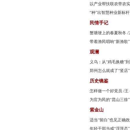
以产业帮扶联农带农
“种”出智慧种业新标杆
民情手记
蟹塘埂上的春夏秋冬
/
带着渔民唱响“新渔歌”
观澜
义乌：从“鸡毛换糖”到
郑州怎么就成了“竖店”
历史镜鉴
怎样做一个好党员
/王
为官为民的“昆山三徐”
紫金山
适当“留白”也见正确
年轻干部当戒“浮萍态”