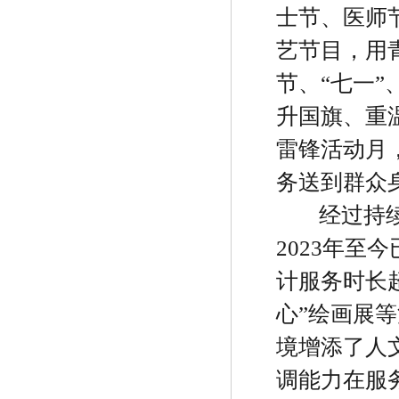
士节、医师
艺节目，用
节、
“
七一
”
升国旗、重
雷锋活动月
务送到群众
经过持
2023
年至今
计服务时长
心
”
绘画展等
境增添了人
调能力在服