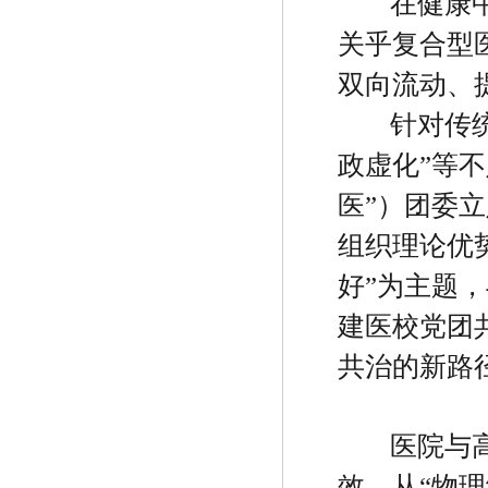
在健康
关乎复合型
双向流动、
针对传
政虚化
”
等不
医
”
）团委立
组织理论优
好
”
为主题，
建医校党团
共治的新路
医院与
效，从
“
物理