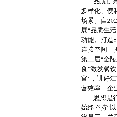
品质更
多样化、便
场景。自
20
展
“
品质生活
动能。打造
连接空间。
第二届
“
金陵
食
”
激发餐饮
官
”
，讲好江
营效率，企
思想是
始终坚持
“
以