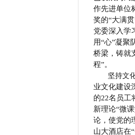
作先进单位
奖的
“
大满贯
党委深入学
用
“
心
”
凝聚
桥梁，铸就
程
”
。
坚持文
业文化建设
的
22
名员工
新理论
“
微课
论，使党的
山大酒店在
“