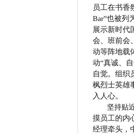
员工在书香
Bar
”
也被列
展示新时代
会、班前会
动等阵地载
动
“
真诚、自
自觉。组织
枫烈士英雄
入人心。
坚持贴
摸员工的内
经理牵头，