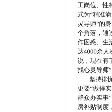
工岗位、性
式为
“
精准滴
灵导师
”
的身
个角落，通
作困惑、生
达
4000
余人
说，现在有
找心灵导师
”
坚持排
更要
“
做得实
群众办实事
”
房补贴制度