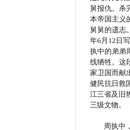
舅报仇。杀
本帝国主义
舅舅的遗志
年
6
月
12
日
执中的弟弟
线牺牲。这
家卫国而献
健民
抗日救
江三省及旧
三级文物。
周执中