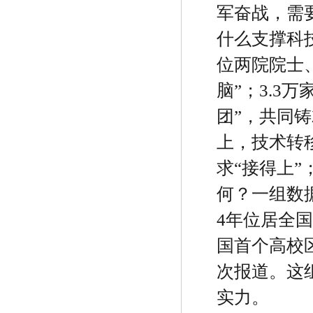
军奋战，需
什么支撑科
位两院院士
脑
”
；
3.3
万
团
”
，共同铸
上，技术转
求
“
接得上
”
何？一组数
4
年位居全国
国首个高校
次报道。这
实力。