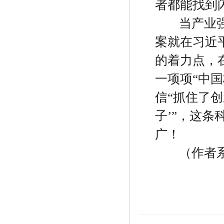
者都能找到
当产业
案就在习近
的着力点，
一项项
“
中国
信
“
抓住了创
子
’”
，这条
广！
（作者