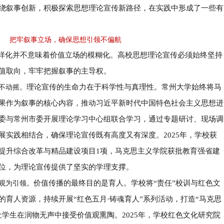
绕叙事创新，积极探索思想理论宣传新路径，在实践中形成了一些有
把牢叙事立场，确保思想引领不偏航
样化并不意味着价值立场的模糊化。高校思想理论宣传必须始终坚持
值取向，牢牢把握叙事的主导权。
理论宣传的生命力在于科学性与真理性。常州大学始终将马
不动摇。
果作为叙事的核心内容，推动习近平新时代中国特色社会主义思想进
委与常州市委开展理论学习中心组联合学习，通过专题研讨、现场调
展实践相结合，确保理论宣传既有高度又有深度。
2025
年，学校获
提升综合改革与精品建设项目
1
项，马克思主义学院获批教育强省建
位，为理论宣传提供了坚实的学理支撑。
价值传播的最终目的是育人。学校将
“
责任
”
校训与红色文
观为引领。
的育人资源，持续开展
“
红色五月
·
铸魂育人
”
系列活动，打造
“
马克思
让学生在润物无声中接受价值观熏陶。
2025
年，学校红色文化研究院