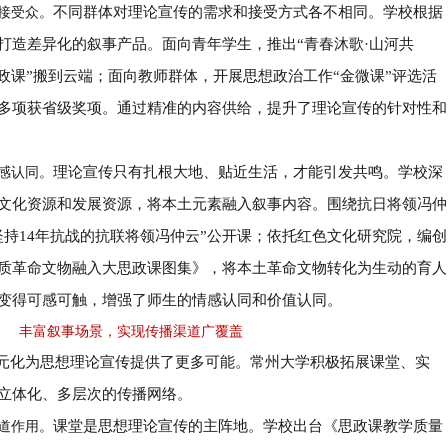
不同群体对理论宣传的需求和接受方式各不相同。学校根据
接受众。
打造差异化的叙事产品。面向青年学生，推出
“
青春沐歌
·
山河共
政课
”
搬到云端；面向教师群体，开展思想政治工作
“
金微课
”
评选活
多项获省级奖项。通过精准的内容供给，提升了理论宣传的针对性和
理论宣传只有扎根大地、贴近生活，才能引发共鸣。学校深
感认同。
文化资源和发展资源，将本土元素融入叙事内容。围绕抗日将领冯仲
坚持
14
年抗战的抗联将领冯仲云
”
公开课；依托红色文化研究院，编创
质革命文物融入大思政课图集》，将本土革命文物转化为生动的育人
变得可感可触，增强了师生的情感认同和价值认同。
丰富叙事场景，实现传播渠道广覆盖
元化为思想理论宣传提供了更多可能。常州大学积极拓展课堂、实
立体化、多层次的传播网络。
课堂是思想理论宣传的主阵地。学校出台《思政课教学质量
道作用。