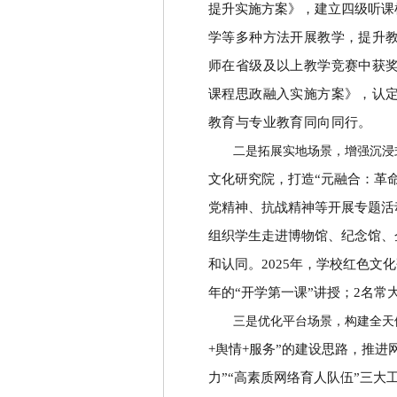
提升实施方案》，建立四级听课
学等多种方法开展教学，提升
师在省级及以上教学竞赛中获
课程思政融入实施方案》，认
教育与专业教育同向同行。
二是拓展实地场景，增强沉浸
文化研究院，打造
“
元融合：革
党精神、抗战精神等开展专题活
组织学生走进博物馆、纪念馆、
和认同。
2025
年，学校红色文化
年的
“
开学第一课
”
讲授；
2
名常
三是优化平台场景，构建全天
+
舆情
+
服务
”
的建设思路，推进
力
”“
高素质网络育人队伍
”
三大