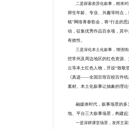
二是探索差异化叙事，精准对
师生年龄、专业、兴趣等特点，
铭
”
网络青春歌会，将
“
行走的思
动，征集优秀作品百余项，其中
有效性。
三是深化本土化叙事，增强情
挖常州及周边地区的红色资源、
云等本土红色人物，开设
“
致敬
《真迹
——
全国百馆百校百件纸
素材。本土化叙事让抽象的理论
融媒体时代，叙事场景的多
地、平台三大叙事场景，构建起
一是深耕课堂场景，发挥主渠