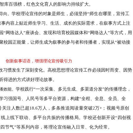
智库百强榜，红色文化育人的影响力持续扩大。
学校理论宣传的对象是师生，必须坚持
“
师生在哪里，宣传工
导向。
叙事内容上贴近师生学习、生活、成长的实际需求，在叙事方式上注
园
“
网络达人
”
座谈会、发现和培育校园媒体和
“
网络达人
”
等方式，用
聚校园正能量，让师生成为叙事的参与者和传播者，实现从
“
被动接
创新叙事话语，增强理论宣传吸引力
收习惯发生了深刻变化。高校思想理论宣传工作必须因时而变、因势
听得进的方式讲好理论故事。
学校践行
“
一次采集、多元生成、多渠道分发
”
的传播理念，
播效能。
学习强国号、人民号等多平台资源，构建
“
全程、全息、全员、全
号关注人数已超
18.6
万人，多条推送阅读量突破
2
万
+
；视频号原创
了线上线下联动、多平台共振的传播格局。学校还创新开设
“
四创视
十四节气
”
等系列内容，将理论宣传融入日常、化为经常。