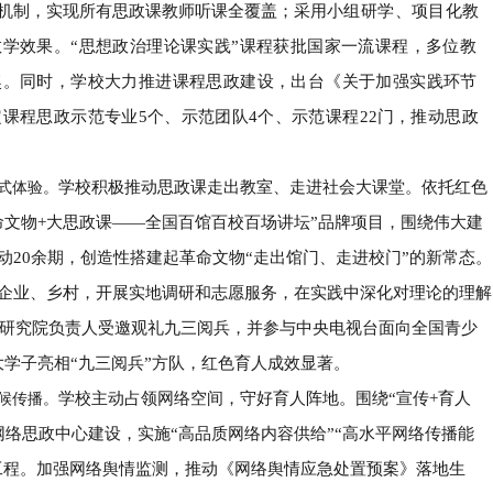
机制，实现所有思政课教师听课全覆盖；采用
小组研学、项目化教
教学效果。
“
思想政治理论课实践
”
课程获批国家一流课程，多位教
奖。同时，学校大力推进课程思政建设，出台《关于加强实践环节
定课程思政示范专业
5
个、示范团队
4
个、示范课程
22
门，推动思政
学校积极推动思政课走出教室、走进社会大课堂。依托红色
式体验。
命文物
+
大思政课
——
全国百馆百校百场讲坛
”
品牌项目，围绕伟大建
动
20
余期，创造性搭建起革命文物
“
走出馆门、走进校门
”
的新常态。
企业、乡村，开展实地调研和志愿服务，在实践中深化对理论的理解
研究院负责人受邀观礼九三阅兵，并参与中央电视台面向全国青少
大学子亮相
“
九三阅兵
”
方队，红色育人成效显著。
学校主动占领网络空间，守好育人阵地。围绕
“
宣传
+
育人
候传播。
网络思政中心建设，实施
“
高品质网络内容供给
”“
高水平网络传播能
工程。加强网络舆情监测，推动《网络舆情应急处置预案》落地生