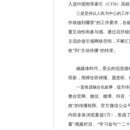
入选中国智库索引（
CTSI
）高校
三是坚持以人民为中心的工作
作就做到哪里
”
的工作要求，在
重互动性和参与感。通过召开校
主流价值引领网络空间，不断汇
收
”
到
“
主动传播
”
的转变。
融媒体时代，受众的信息接
而新，用师生听得懂、愿意听、
一是推进融合化叙事，提升传
整合官网、微信、微博、抖音、
效
”
的传播矩阵。
官方微信公众
内容多条浏览量超
5
万
+
，形成
窗
”
视频栏目、
“
学习金句
”“
二