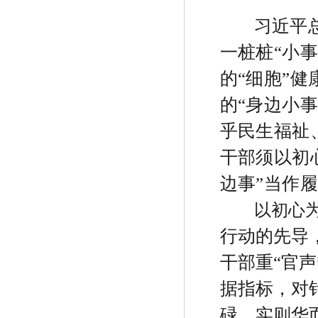
习近平
一桩桩
“
小事
的
“
细胞
”
健
的
“
身边小事
乎民生福祉
干部须以初
边事
”
当作履
以初心
行动的先导
干部重
“
官声
据指标，对
碌，实则华