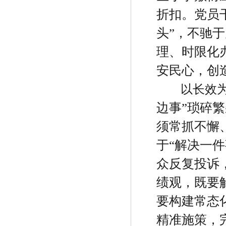
折扣。党员
头
”
，不驰于
理、时限化
安民心，创
以长效
边事
”
琐碎繁
须常抓不懈
于
“
解决一件
众反复投诉
绩观，既要
要构建常态
精准施策，