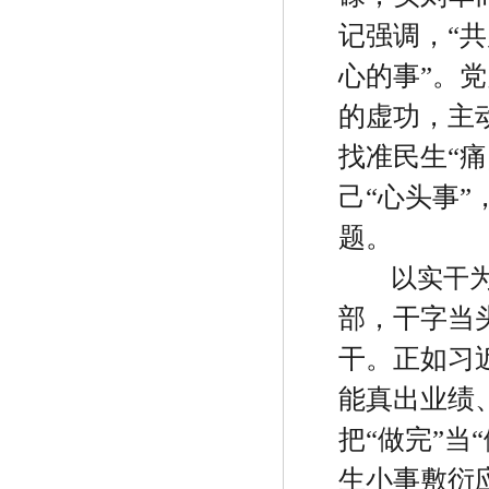
记强调，
“
共
心的事
”
。党
的虚功，主
找准民生
“
痛
己
“
心头事
”
题。
以实干
部，干字当
干。正如习
能真出业绩
把
“
做完
”
当
“
生小事敷衍