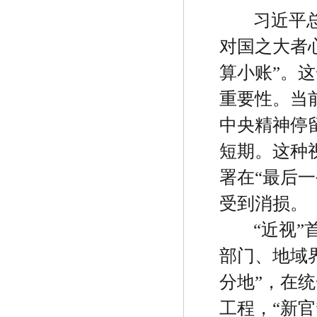
习近平
对国之大者
算小账
”
。这
重要性。当
中央精神停
短期。这种
署在
“
最后一
受到消损。
“
近视
”
部门、地域
分地
”
，在统
工程，
“
新官