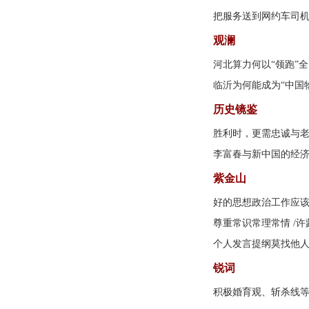
把服务送到网约车司
观澜
河北算力何以“领跑”
临沂为何能成为“中国
历史镜鉴
胜利时，更需忠诚与
李富春与新中国的经
紫金山
好的思想政治工作应
尊重常识常理常情
/许
个人发言提纲莫找他人
锐词
积极婚育观、斩杀线