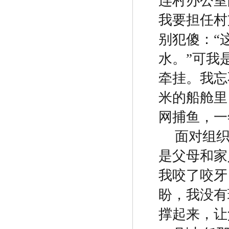
连村办公室
我要担任村
别犯傻：
“
水。
”
可我
牵挂。我忘
米的船舱里
网捕鱼，一
面对组
是父母和家
我咬了咬牙
盼，我没有
撑起来，让