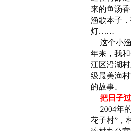
来的鱼汤香
渔歌本子，
灯
……
这个小
年来，我和
江区沿湖村
级最美渔村
的故事。
把日子
2004
年
花子村
”
，