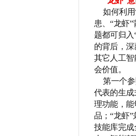
“
龙虾
”
意
如何利用
患、
“
龙虾
”
题都可归入
的背后，深
其它人工智
会价值。
第一个参
代表的生成
理功能，能
品；
“
龙虾
”
技能库完成