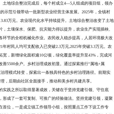
。土地综合整治完成后，每个村成立
4—5
人组成的项目组，领办
组的示范引领带动一批新型农业经营主体发展。
2025
年，全镇村
13.83
万元。
农业现代化水平持续提升
。
土地综合整治改变了土地
片，土壤保水、保肥、抗灾能力得以提升，农业生产实现插秧、
各环节的全程机械化作业。
农民收入稳步提高
，
人居环境极大改
21
年村民人均可支配收入已突破
2.3
万元
,2025
年突破
3.3
万元。农
拓宽，新增绿化面积逾
10
公顷，绿化覆盖率提升至
43%
，完成河
改善
5500
余户。
乡村治理成效初显
。
通过探索推行
“
属地
+
属
区治理模式转变，探索出一条独具特色的乡村治理路径。前期实
管理，后期由社区全面接手，推动和美乡村共建共享。
的实践之所以取得显著成效，关键在于坚持党建引领、守住底
，形成了一套可复制、可推广的经验做法。
坚持党建引领
，
凝聚
在首位，一是成立镇工作领导小组，按照重点工作下设工作专