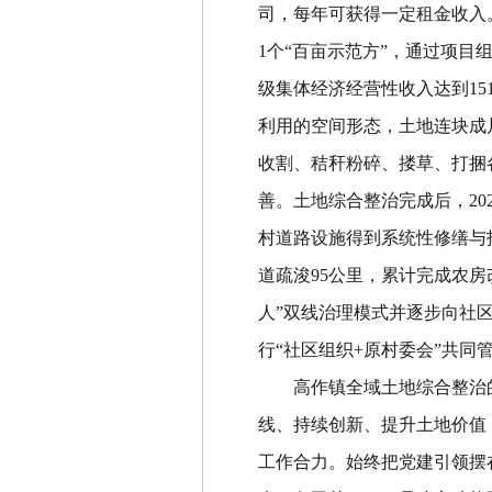
司，每年可获得一定租金收入
1
个
“
百亩示范方
”
，通过项目
级集体经济经营性收入达到
15
利用的空间形态，土地连块成
收割、秸秆粉碎、搂草、打捆
善
。
土地综合整治完成后，
20
村道路设施得到系统性修缮与
道疏浚
95
公里，累计完成农房
人
”
双线治理模式并逐步向社
行
“
社区组织
+
原村委会
”
共同
高作镇全域土地综合整治
线、持续创新、提升土地价值
工作合力
。
始终把党建引领摆