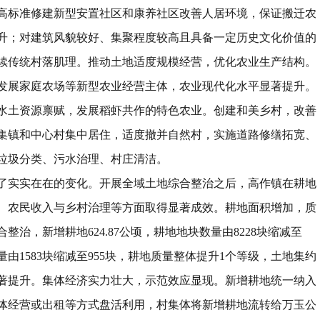
高标准修建新型安置社区和康养社区改善人居环境，保证搬迁农
升；对建筑风貌较好、集聚程度较高且具备一定历史文化价值的
续传统村落肌理。
推动土地适度规模经营
，
优化农业生产结构
。
发展家庭农场等新型农业经营主体，农业现代化水平显著提升。
水土资源禀赋，发展稻虾共作的特色农业。
创建和美乡村
，
改善
集镇和中心村集中居住，适度撤并自然村，实施道路修缮拓宽、
垃圾分类、污水治理、村庄清洁。
了实实在在的变化。开展全域土地综合整治之后，高作镇在耕地
、农民收入与乡村治理等方面取得显著成效。
耕地面积增加
，
质
合整治，新增耕地
624.87
公顷，耕地地块数量由
8228
块缩减至
量由
1583
块缩减至
955
块，耕地质量整体提升
1
个等级，土地集约
著提升。
集体经济实力壮大
，
示范效应显现
。
新增耕地统一纳入
体经营或出租等方式盘活利用，村集体将新增耕地流转给万玉公