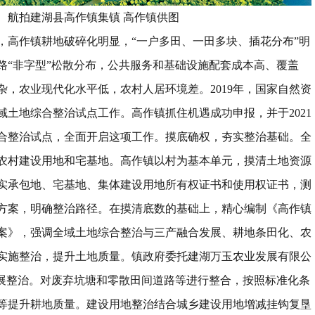
航拍建湖县高作镇集镇
高作镇供图
，高作镇耕地破碎化明显，
“
一户多田、一田多块、插花分布
”
明
路
“
非字型
”
松散分布，公共服务和基础设施配套成本高、覆盖
杂，农业现代化水平低，农村人居环境差。
2019
年，国家自然资
域土地综合整治试点工作。高作镇抓住机遇成功申报，并于
2021
合整治试点，全面开启这项工作。
摸底确权
，
夯实整治基础
。
全
农村建设用地和宅基地。高作镇以村为基本单元，摸清土地资源
实承包地、宅基地、集体建设用地所有权证书和使用权证书，测
方案
，
明确整治路径
。
在摸清底数的基础上，精心编制《高作镇
案》，强调全域土地综合整治与三产融合发展、耕地条田化、农
实施整治
，
提升土地质量
。
镇政府委托建湖万玉农业发展有限公
展整治。对废弃坑塘和零散田间道路等进行整合，按照标准化条
等提升耕地质量。建设用地整治结合城乡建设用地增减挂钩复垦