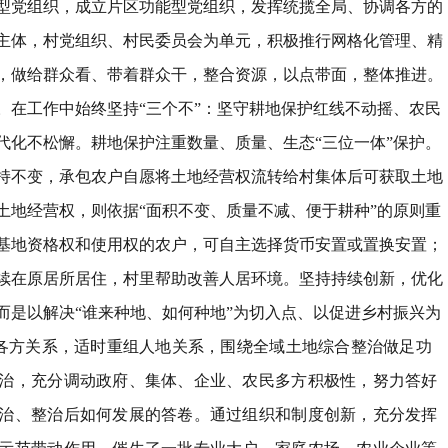
型党组织，成立片区功能型党组织，发挥统揽全局、协调各方的
主体，村党组织、村民委员会为单元，积极推行网格化管理、精
，做给群众看、带着群众干，整合资源，以点带面，整体推进。
。
在工作中始终坚持
“
三个不
”
：坚守耕地保护红线不动摇、农民
代化不松懈。耕地保护注重数量、质量、生态
“
三位一体
”
保护。
持不变，承包农户自愿将土地经营权流转给村集体后可获取土地
土地经营权，则依据
“
面积不变、质量不减、便于耕种
”
的原则重
基地资格权和使用权的农户，可自主选择货币安置或置换安置；
续在原居所居住，村里帮助改善人居环境。
坚持持续创新
，
优化
而是以解决
“
谁来种地、如何种地
”
为切入点、以促进乡村振兴为
各
方关系，适时重组人地关系，围绕全域土地综合整治做足功
治，充分调动政府、集体、企业、农民多方积极性，努力答好
治、整治后如何发展的答卷。通过组织和制度创新，充分发挥