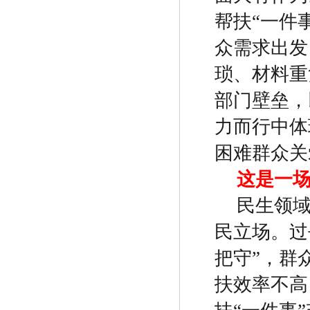
帮扶
“
一件
众需求出发
琐、材料重
部门壁垒，
力而行中体
困难群众关
这是一
民生领
民立场。过
把守
”
，群
扶效率不高