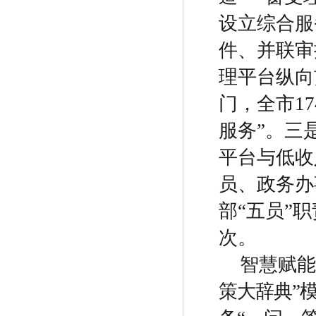
设立综合服
件、并联审
理平台纵向
门，全市
17
服务
”
。三
平台与低收
员、政务办
部
“
五员
”
职
次。
智慧赋能
策大辞典
”