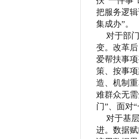
扶
“
一件事
”
把服务逻辑
集成办
”
。
对于部
变
。
改革后
爱帮扶事项
策、按事项
造、机制重
难群众无需
门
”
、面对
“
对于基
进
。
数据赋