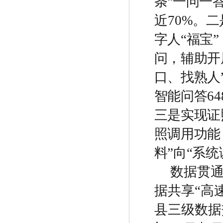
条
“
一问一
近
70%
。
二
字人
“
福宝
”
问，辅助开
口、找熟人
智能问答
64
三是实现证
照调用功能
料
”
向
“
系统
数据贯
据共享
“
高
县三级数据