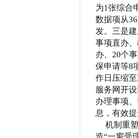
为
1
张综合
数据项从
36
发。三是建
事项直办、
办、
20
个事
保申请等
8
作日压缩至
服务网开设
办理事项、
息，有效提
机制重
造
“
一窗受