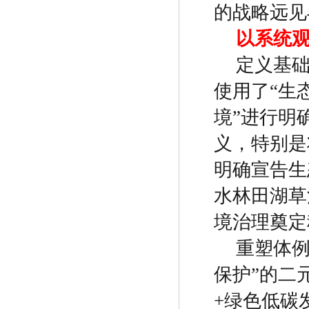
的战略远见
以系统
定义基
使用了
“
生
境
”
进行明
义，特别是
明确宣告生
水林田湖草
境治理奠定
重塑体
保护
”
的二
+
绿色低碳