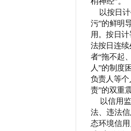
梢神经
”
。
以按日计
污
”
的鲜明
用。按日计
法按日连续
者
“
拖不起
人
”
的制度
负责人等个
责
”
的双重
以信用
法、违法信
态环境信用