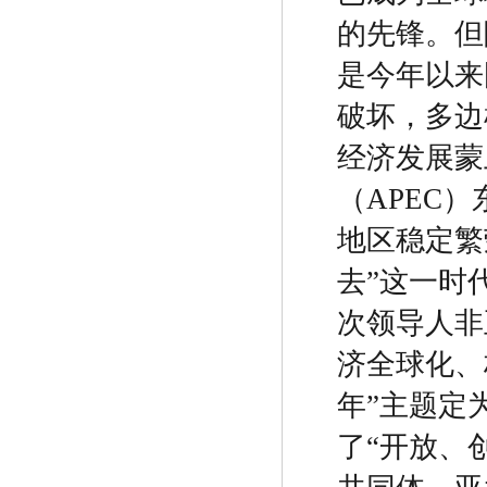
的先锋。但
是今年以来
破坏，多边
经济发展蒙
（
APEC
）
地区稳定繁
去
”
这一时
次领导人非
济全球化、
年
”
主题定
了
“
开放、