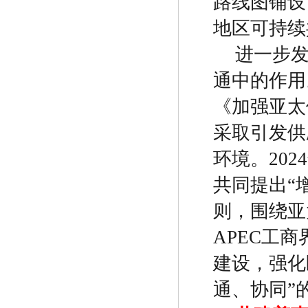
路线图铺设
地区可持续
进一步
通中的作用
《加强亚太
采取引发供
环境。
2024
共同提出
“
则，围绕亚
APEC
工商
建设，强化
通、协同
”