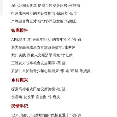
深化公积金改革 护航百姓安居乐居
/何静清
打造未来可期的国际数据港
/陈伟龄 张 宁
产教融合育匠才 校地协同促发展
/马顺圣
智库报告
AI赋能 打造“最懂年轻人”的青年社区
/潘 娟
聚力提高强农惠农富农政策效能
/张秀萍
紧扣实践 深化人文经济学研究
/李佳婧
三维发力筑牢粮食安全屏障
/葛 蓝
多措并举护航青少年心理健康
/李 鑫 宋 瑜 朱婉灵
乡村振兴
探索高标准农田建设新路径
/张 进
发发嗨·发发呆·发发财
/朱启戎
民情手记
12345热线：电话那端的“民情直通车”
/郑 燕