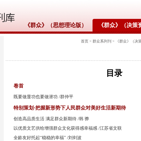
《群众》（思想理论版）
《群众》（决策
首页
>
群众系列刊
>
《群众》（决
2026年第6期（总第
772期）
目录
卷首
既要做显功也要做潜功
/群仲平
特别策划·把握新形势下人民群众对美好生活新期待
创造高品质生活 满足群众新期待
/韩 骅
以优质文艺供给增强群众文化获得感幸福感
/江苏省文联
全龄友好托起“稳稳的幸福”
/刘剑波