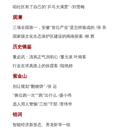
咱社区有了自己的“乒乓大满贯”
/刘雪梅
观澜
三项全国第一，安徽“首位产业”是怎样炼成的
/张 良
国家级文化生态保护区建设的闽南探索
/林 辉
历史镜鉴
董必武：清风正气润初心
/董元泉 叶南客
行走在求真路上的徐霞客
/陆艳婷
紫金山
别让规划“翻烧饼”
/张 运
“换位跑一次”“跑”出什么
/盛小伟
选人用人警惕“三拍”干部
/章伟华
锐词
智能经济新形态、养龙虾等一组