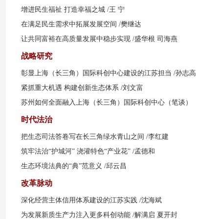
增进民生福祉 打造幸福之城
/王 宁
在满足民生需求中拓展发展空间
/樊继达
让共同富裕在高质量发展中稳步实现
/盛华根 司海燕
战略研究
彰显上海（长三角）国际科创中心建设的江苏担当
/孙志高
紧抓重大机遇 构建创新生态体系
/刘文富
苏州如何全面融入上海（长三角）国际科创中心（笔谈）
时代法治
把生态司法答卷写在长三角绿水青山之间
/李红建
筑牢法治“护城河” 浇灌特色“产业花”
/孟德和
生态环境法典的“典”范意义
/邱云昌
改革脉动
深化经营主体信用体系建设的江苏实践
/沈海斌
为发展新质生产力注入更多科创动能
/解满启 夏开封